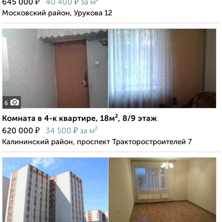
₽
₽
645 000
40 400
за м²
Московский район, Урукова 12
6
Комната в 4-к квартире, 18м², 8/9 этаж
₽
₽
620 000
34 500
за м²
Калининский район, проспект Тракторостроителей 7