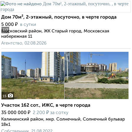
Дом 70м², 2-этажный, посуточно, в черте города
₽
5 000
в сутки
2
/7
Московский район, ЖК Старый город, Московская
набережная 11
Агентство, 02.08.2026
15
Участок 162 сот., ИЖС, в черте города
₽
₽
35 000 000
2 200
за сотку
Калининский район, мкр. Солнечный, Солнечный бульвар
18к1
Собственник, 21.08.2022