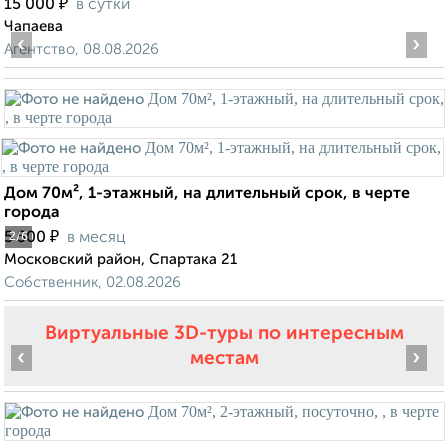
₽
15 000
в сутки
Чапаева
‹
›
Агентство, 08.08.2026
Дом 70м², 1-этажный, на длительный срок, в черте
города
₽
5 500
в месяц
2
/6
Московский район, Спартака 21
Собственник, 02.08.2026
Виртуальные 3D-туры по интересным
‹
›
местам