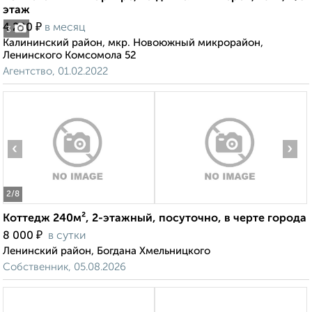
этаж
₽
4 200
в месяц
3
Калининский район, мкр. Новоюжный микрорайон,
Ленинского Комсомола 52
Агентство, 01.02.2022
‹
›
2
/8
Коттедж 240м², 2-этажный, посуточно, в черте города
₽
8 000
в сутки
Ленинский район, Богдана Хмельницкого
Собственник, 05.08.2026