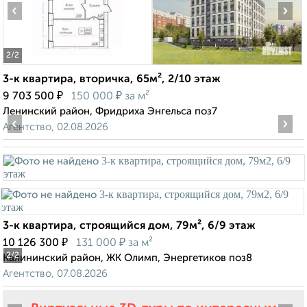
‹
›
2
/2
3-к квартира, вторичка, 65м², 2/10 этаж
₽
₽
9 703 500
150 000
за м²
Ленинский район, Фридриха Энгельса поз7
‹
›
Агентство, 02.08.2026
3-к квартира, строящийся дом, 79м², 6/9 этаж
₽
₽
10 126 300
131 000
за м²
2
/2
Калининский район, ЖК Олимп, Энергетиков поз8
Агентство, 07.08.2026