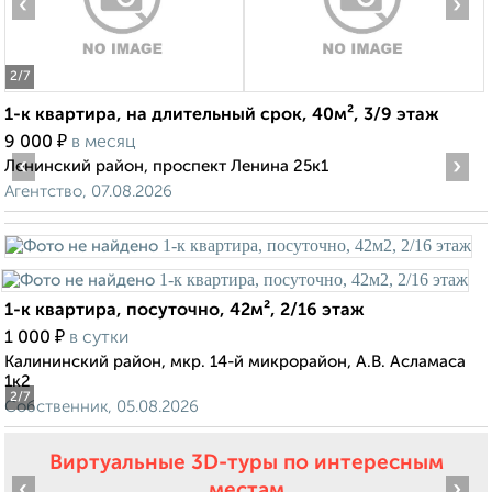
‹
›
2
/7
1-к квартира, на длительный срок, 40м², 3/9 этаж
₽
9 000
в месяц
‹
›
Ленинский район, проспект Ленина 25к1
Агентство, 07.08.2026
1-к квартира, посуточно, 42м², 2/16 этаж
₽
1 000
в сутки
Калининский район, мкр. 14-й микрорайон, А.В. Асламаса
1к2
2
/7
Собственник, 05.08.2026
Виртуальные 3D-туры по интересным
‹
›
местам