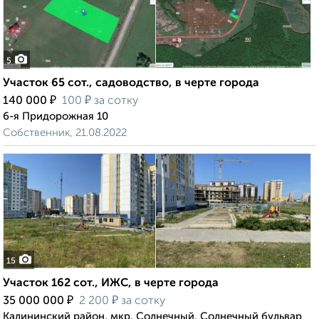
5
Участок 65 сот., садоводство, в черте города
₽
₽
140 000
100
за сотку
6-я Придорожная 10
Собственник, 21.08.2022
15
Участок 162 сот., ИЖС, в черте города
₽
₽
35 000 000
2 200
за сотку
Калининский район, мкр. Солнечный, Солнечный бульвар