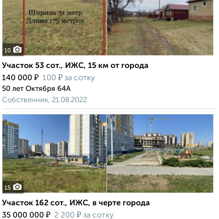
10
Участок 53 сот., ИЖС, 15 км от города
₽
₽
140 000
100
за сотку
50 лет Октября 64А
Собственник, 21.08.2022
15
Участок 162 сот., ИЖС, в черте города
₽
₽
35 000 000
2 200
за сотку