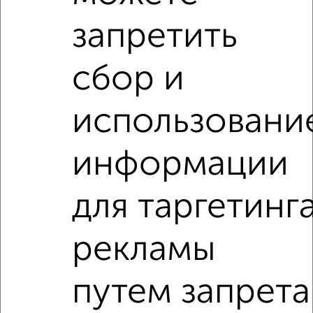
посмотреть в виде списка или на карте, с описанием,
запретить
расположением, ценой и другими подробностями.
Подберите подходящую недвижимость из предложений
сбор и
от собственников, риэлторов, застройщиков и агенств
недвижимости, связаться с ними можно по телефону или
написать сообщение в любом удобном для вас
использовани
мессенджере, это безопасно и бесплатно.
Для покупки квартиры доступна ипотека от крупнейших
информации
банков России: СберБанк, ВТБ, Альфа-Банк,
Россельхозбанк, Совкомбанк, Т-Банк, Росбанк, Почта
Банк на сумму от 400 000 до 120 000 000 рублей сроком
для таргетинг
до 30 лет.
Сайт работает во многих городах России.
рекламы
Сколько стоит купить однокомнатную квартиру в
Чебоксарах?
путем запрета
Цена недвижимости: мин. от
3150000
руб. до макс.
5950000
руб.