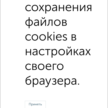
сохранения
Средняя цена:
4648499
руб.
Цена за м2: от
101612
руб. до
138372
руб.
файлов
Средняя цена за м2:
132814
руб.
Площадь: от
31
м2 до
43
м2
cookies в
Средняя площадь:
35
м2
настройках
↑ НАВЕРХ К МЕНЮ
своего
Однокомнатные
Двухкомнатные
Трехкомнатные
4‑комнатные
Квартиры студии
От застройщика
Без посредников
Вторичное жилье
В новостройке
В строящемся доме
В новом доме
браузера.
Контакты
Политика конфиденциальности
Пользовательское соглашение
Чебоксары, улица Карла Маркса 31
© 2015–2026
Сайт-доска объявлений недвижимости
О проекте
Принять
Реклама на портале
Новости
Статьи
Блог
Риэлторы
Агентства