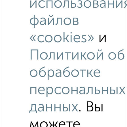
использовани
2
/2
файлов
1-к квартира, вторичка, 36м², 5/5 этаж
₽
₽
4 500 000
125 000
за м²
«cookies»
и
Ленинский район, мкр. Садовый, П.В. Дементьева 12
Агентство, 01.08.2026
Политикой об
1 / 1
обработке
Как купить однокомнатную квартиру, микрорайон
Садовый в Чебоксарах на сайте Чебоксары-
персональных
недвижимость?
Используя удобную форму поиска с множеством
данных
. Вы
фильтров и сортировкой по параметрам, вы можете
подобрать для покупки однокомнатную квартиру,
микрорайон Садовый в Чебоксарах.
можете
Найденные предложения: 20 объявлений, можно