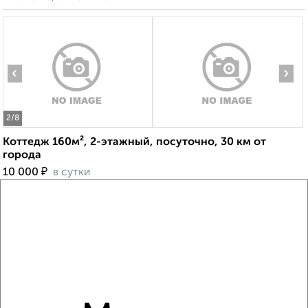
‹
›
2
/8
Коттедж 160м², 2-этажный, посуточно, 30 км от
города
₽
10 000
в сутки
Биржевая
Собственник, 07.08.2026
‹
›