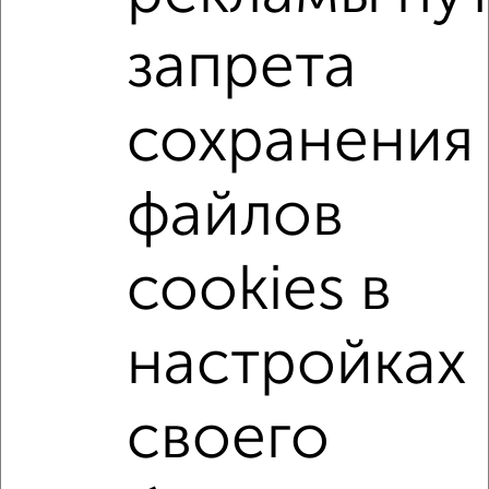
₽
10 000
в сутки
Калининский район, Башмачникова
запрета
Собственник, 06.08.2026
сохранения
‹
›
файлов
2
/6
cookies в
Дом 72м², 1-этажный, на длительный срок, в черте
города
настройках
₽
6 000
в месяц
Ленинский район, мкр. Благовещенский, Пионерская 29
Собственник, 06.08.2026
своего
↑ НАВЕРХ К МЕНЮ