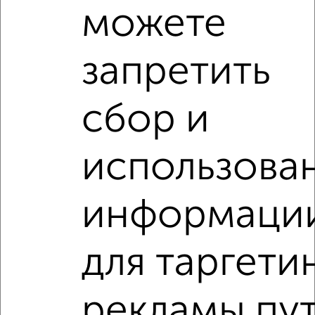
можете
‹
›
запретить
2
/8
сбор и
Коттедж 250м², 2-этажный, посуточно, в черте города
₽
7 000
в сутки
Ленинский район, Солнечная
использова
Собственник, 06.08.2026
информаци
‹
›
для таргети
2
/8
рекламы пу
Дом 200м², 2-этажный, посуточно, в черте города