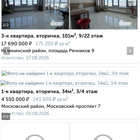
‹
›
2
/2
3-к квартира, вторичка, 101м², 9/22 этаж
₽
₽
17 690 000
175 200
за м²
‹
›
Калининский район, площадь Речников 9
Агентство, 07.08.2026
1-к квартира, вторичка, 34м², 3/4 этаж
₽
₽
4 550 000
143 600
за м²
Московский район, Московский проспект 7
Агентство, 05.08.2026
2
/2