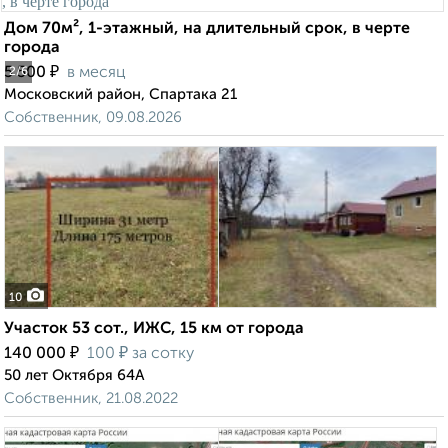
Дом 70м², 1-этажный, на длительный срок, в черте
города
₽
5 500
в месяц
2
/6
Московский район, Спартака 21
Собственник, 09.08.2026
10
Участок 53 сот., ИЖС, 15 км от города
₽
₽
140 000
100
за сотку
50 лет Октября 64А
Собственник, 21.08.2022