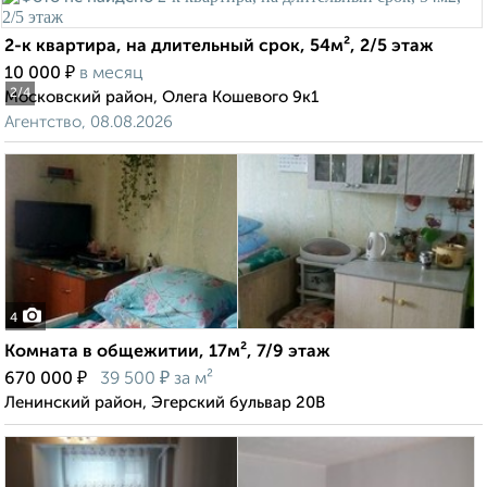
2-к квартира, на длительный срок, 54м², 2/5 этаж
₽
10 000
в месяц
2
/4
Московский район, Олега Кошевого 9к1
Агентство, 08.08.2026
4
Комната в общежитии, 17м², 7/9 этаж
₽
₽
670 000
39 500
за м²
Ленинский район, Эгерский бульвар 20В