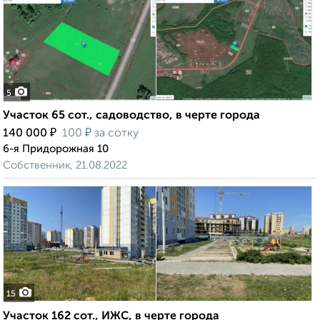
5
Участок 65 сот., садоводство, в черте города
₽
₽
140 000
100
за сотку
6-я Придорожная 10
Собственник, 21.08.2022
15
Участок 162 сот., ИЖС, в черте города