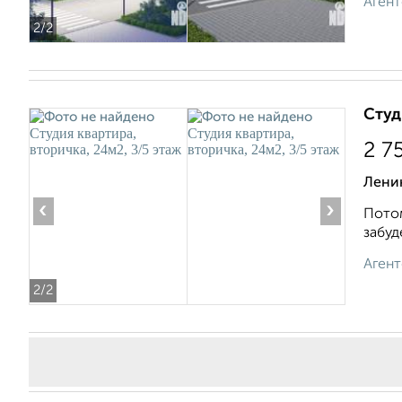
Агент
2
/2
Студ
2 7
Лени
‹
›
Потом
забуд
Агент
2
/2