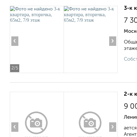
3-к 
7 3
Моско
‹
›
Общая
этаже
Собст
2
/5
2-к 
9 0
Лени
‹
›
ается
Агент