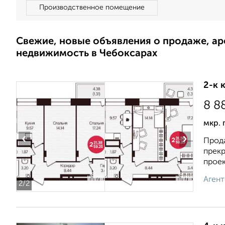
Производственное помещение
Свежие, новые объявления о продаже, а
недвижимость в Чебоксарах
2-к 
8 8
мкр. 
‹
›
Прода
прекр
проект
Агент
2
/2