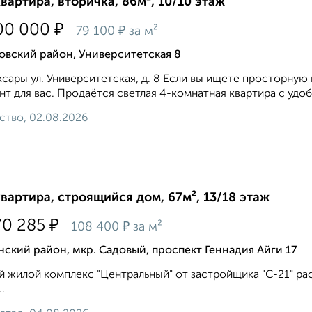
квартира, вторичка, 86м², 10/10 этаж
₽
00 000
₽
79 100
за м²
овский район, Университетская 8
сары ул. Университетская, д. 8 Если вы ищете просторную 
нт для вас. Продаётся светлая 4-комнатная квартира с удо
ство, 02.08.2026
квартира, строящийся дом, 67м², 13/18 этаж
₽
70 285
₽
108 400
за м²
ский район, мкр. Садовый, проспект Геннадия Айги 17
 жилой комплекс "Центральный" от застройщика "С-21" рас
..