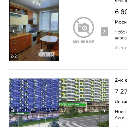
4-к 
6 8
Моск
‹
›
Чебок
вариа
Агент
2
/2
2-к 
7 2
Ленин
‹
›
Новый
Айги..