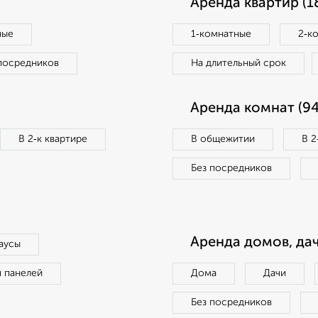
Аренда квартир (1
ные
1‑комнатные
2‑к
посредников
На длительный срок
Аренда комнат (94
В 2‑к квартире
В общежитии
В 2
Без посредников
Аренда домов, дач
аусы
п панелей
Дома
Дачи
Без посредников