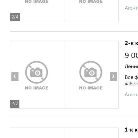
Агент
2
/4
2-к 
9 0
Ленин
‹
›
Все ф
кабел
Агент
2
/7
1-к 