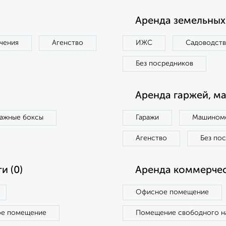
Аренда земельных 
чения
Агенство
ИЖС
Садоводст
Без посредников
Аренда гаржей, м
ражные боксы
Гаражи
Машиноме
Агенство
Без по
и (0)
Аренда коммерчес
Офисное помещение
ое помещение
Помещение свободного н