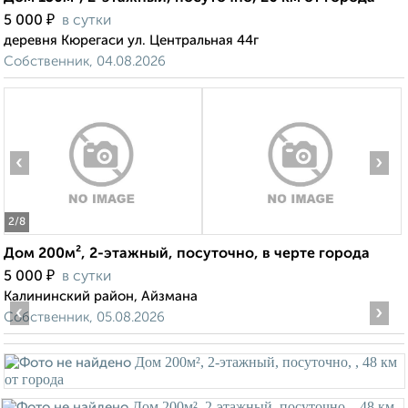
₽
5 000
в сутки
деревня Кюрегаси ул. Центральная 44г
Собственник, 04.08.2026
‹
›
2
/8
Дом 200м², 2-этажный, посуточно, в черте города
₽
5 000
в сутки
Калининский район, Айзмана
‹
›
Собственник, 05.08.2026