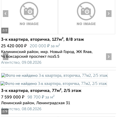
‹
›
2
/2
3-к квартира, вторичка, 127м², 8/8 этаж
₽
₽
25 420 000
200 000
за м²
Калининский район, мкр. Новый Город, ЖК Ялав,
‹
›
Чебоксарский проспект поз5.5
Агентство, 09.08.2026
3-к квартира, вторичка, 77м², 2/5 этаж
₽
₽
7 599 000
98 700
за м²
Ленинский район, Ленинградская 31
Агентство, 08.08.2026
2
/9