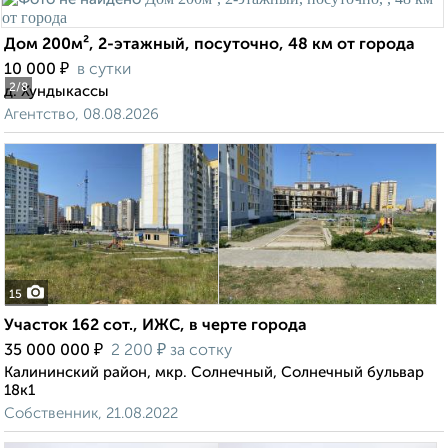
Дом 200м², 2-этажный, посуточно, 48 км от города
₽
10 000
в сутки
2
/8
д. Хундыкассы
Агентство, 08.08.2026
15
Участок 162 сот., ИЖС, в черте города
₽
₽
35 000 000
2 200
за сотку
Калининский район, мкр. Солнечный, Солнечный бульвар
18к1
Собственник, 21.08.2022