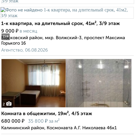
1-к квартира, на длительный срок, 41м², 3/9 этаж
₽
9 000
в месяц
2
/4
Московский район, мкр. Волжский-3, проспект Максима
Горького 16
Агентство, 06.08.2026
2
Комната в общежитии, 19м², 4/5 этаж
₽
₽
680 000
35 800
за м²
Калининский район, Космонавта А.Г. Николаева 46к1