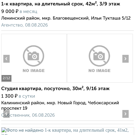
1-к квартира, на длительный срок, 42м², 3/9 этаж
₽
9 000
в месяц
Ленинский район, мкр. Благовещенский, Ильи Тукташа 5/12
Агентство, 08.08.2026
‹
›
2
/12
Студия квартира, посуточно, 30м², 9/16 этаж
₽
1 300
в сутки
Калининский район, мкр. Новый Город, Чебоксарский
проспект 19
‹
›
Собственник, 06.08.2026