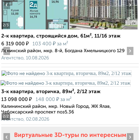
‹
›
2
/3
2-к квартира, строящийся дом, 61м², 11/16 этаж
₽
₽
6 319 000
103 400
за м²
‹
›
Ленинский район, мкр. 8-й, Богдана Хмельницкого 129
Агентство, 10.08.2026
3-к квартира, вторичка, 89м², 2/12 этаж
₽
₽
13 098 000
148 000
за м²
Калининский район, мкр. Новый Город, ЖК Ялав,
Чебоксарский проспект поз5.36
2
/2
Агентство, 02.08.2026
Виртуальные 3D-туры по интересным
‹
›