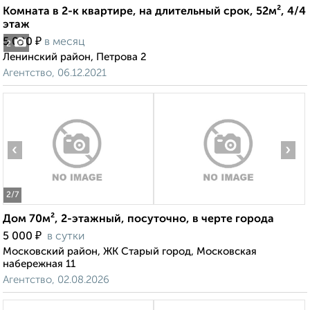
Комната в 2-к квартире, на длительный срок, 52м², 4/4
этаж
₽
5 000
в месяц
2
Ленинский район, Петрова 2
Агентство, 06.12.2021
‹
›
2
/7
Дом 70м², 2-этажный, посуточно, в черте города
₽
5 000
в сутки
Московский район, ЖК Старый город, Московская
набережная 11
Агентство, 02.08.2026