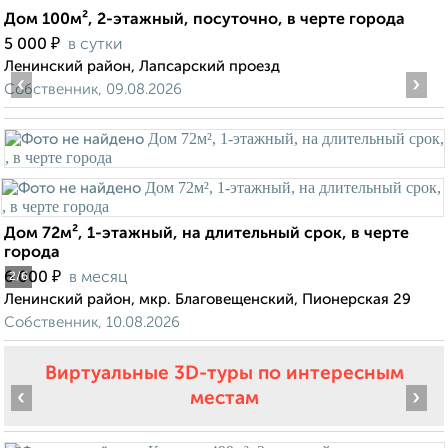
Дом 100м², 2-этажный, посуточно, в черте города
₽
5 000
в сутки
Ленинский район, Лапсарский проезд
‹
›
Собственник, 09.08.2026
Дом 72м², 1-этажный, на длительный срок, в черте
города
₽
6 000
в месяц
2
/6
Ленинский район, мкр. Благовещенский, Пионерская 29
Собственник, 10.08.2026
Виртуальные 3D-туры по интересным
‹
›
местам