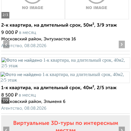
2
/3
2-к квартира, на длительный срок, 50м², 3/9 этаж
₽
9 000
в месяц
Московский район, Энтузиастов 16
‹
›
Агентство, 08.08.2026
1-к квартира, на длительный срок, 40м², 2/5 этаж
₽
8 500
в месяц
2
/3
Московский район, Эльменя 6
Агентство, 08.08.2026
Виртуальные 3D-туры по интересным
‹
›
местам