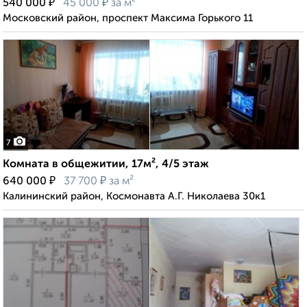
₽
₽
540 000
45 000
за м²
Московский район, проспект Максима Горького 11
7
Комната в общежитии, 17м², 4/5 этаж
₽
₽
640 000
37 700
за м²
Калининский район, Космонавта А.Г. Николаева 30к1