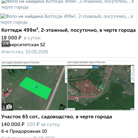
Коттедж 499м², 2-этажный, посуточно, в черте города
₽
18 000
в сутки
2
/8
Университетская 52
Агентство, 10.08.2026
5
Участок 65 сот., садоводство, в черте города
₽
₽
140 000
100
за сотку
6-я Придорожная 10