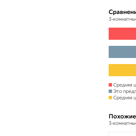
Сравнени
3‑комнатны
Средняя ц
Это пред
Средняя ц
Похожие
3‑комнатны