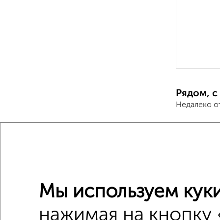
Рядом, с
Недалеко о
3-к квар
Поиск по с
жилой С
Мы используем куки
не перв
нажимая на кнопку 
с центр