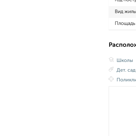
Год пост
Вид жиль
Площадь 
Располо
Школы
Дет. са
Поликл