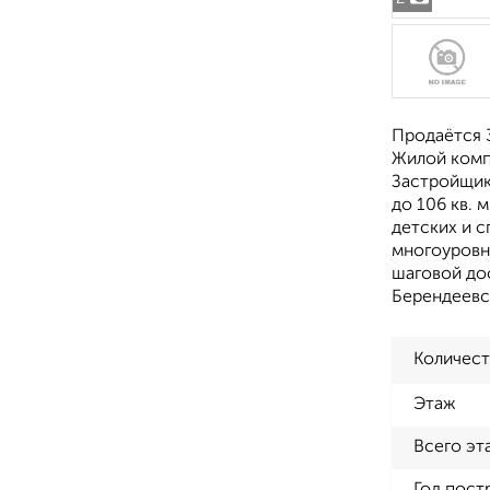
Продаётся 3
Жилой комп
Застройщик
до 106 кв. 
детских и 
многоуровне
шаговой дос
Берендеевс
Количест
Этаж
Всего эт