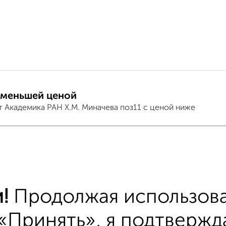
 меньшей ценой
т Академика РАН Х.М. Миначева поз11 с ценой ниже
тиры
хожим параметрам:
еверо-Западный район
микрорайон Университет
!
Продолжая использова
ый этаж
не последний этаж
с балконом
«Принять», я подтвержда
альным отоплением
в строящихся домах
в нов