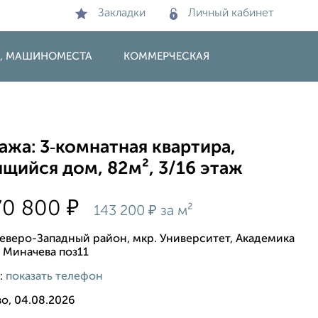
Закладки
Личный кабинет
И, МАШИНОМЕСТА
КОММЕРЧЕСКАЯ
жа: 3‑комнатная квартира,
щийся дом, 82м², 3/16 этаж
₽
70 800
₽
143 200
за м²
еверо-Западный район, мкр. Университет, Академика
. Миначева поз11
:
показать телефон
о, 04.08.2026