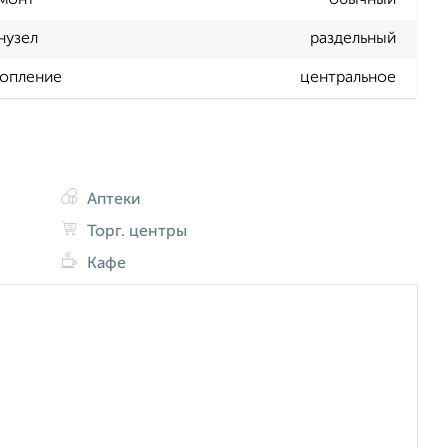
монт
обычный
нузел
раздельный
опление
центральное
Аптеки
Торг. центры
Кафе