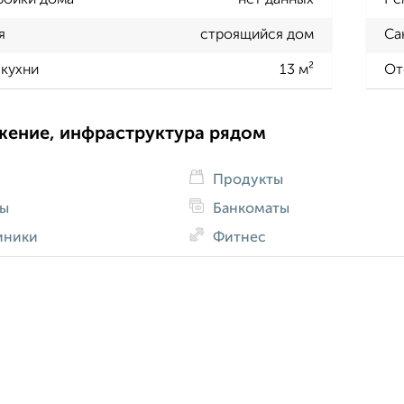
ройки дома
нет данных
Ре
я
строящийся дом
Са
кухни
13 м²
От
жение, инфраструктура рядом
Продукты
ды
Банкоматы
иники
Фитнес