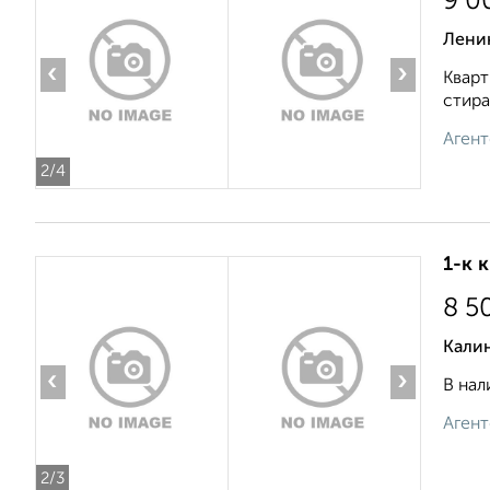
9 0
Ленин
‹
›
Кварт
стира
Агент
2
/4
1-к 
8 5
Кали
‹
›
В нал
Агент
2
/3