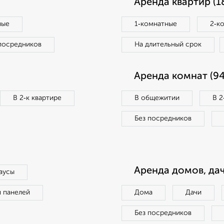
Аренда квартир (1
ные
1‑комнатные
2‑к
посредников
На длительный срок
Аренда комнат (94
В 2‑к квартире
В общежитии
В 2
Без посредников
Аренда домов, дач
аусы
п панелей
Дома
Дачи
Без посредников