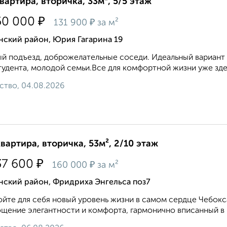
квартира, вторичка, 33м², 5/5 этаж
₽
50 000
₽
131 900
за м²
нский район, Юрия Гагарина 19
й подъезд, доброжелательные соседи. Идеальный вариант 
тудента, молодой семьи.Все для комфортной жизни уже здес
ство, 04.08.2026
квартира, вторичка, 53м², 2/10 этаж
₽
37 600
₽
160 000
за м²
нский район, Фридриха Энгельса поз7
йте для себя новый уровень жизни в самом сердце Чебокс
щение элегантности и комфорта, гармонично вписанный в и