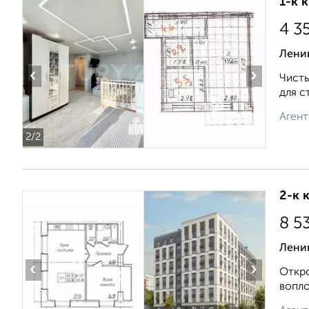
1-к 
4 3
Лени
‹
›
Чисты
для с
Агент
2
/2
2-к 
8 5
Лени
‹
›
Откро
вопло