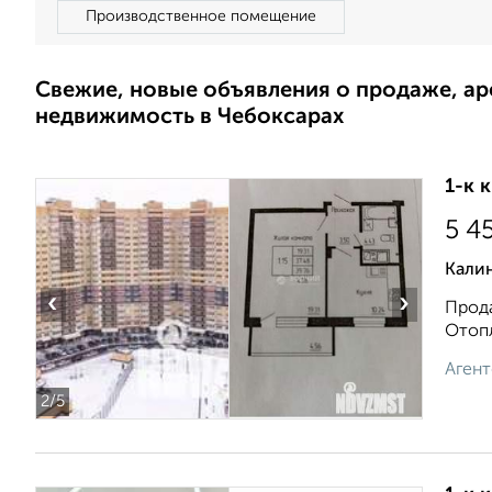
Производственное помещение
Свежие, новые объявления о продаже, а
недвижимость в Чебоксарах
1-к 
5 4
Кали
‹
›
Прода
Отоп
Агент
2
/5