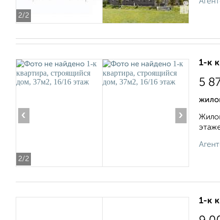
Агент
2
/2
1-к 
5 8
жилой
‹
›
Жилой
этаже
Агент
2
/2
1-к 