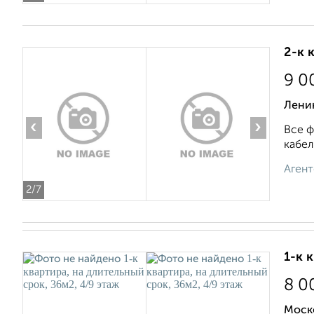
2-к 
9 0
Ленин
‹
›
Все ф
кабел
Агент
2
/7
1-к 
8 0
Моск