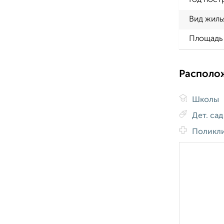
Год пост
Вид жиль
Площадь 
Располо
Школы
Дет. са
Поликл