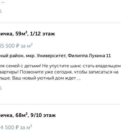
...
6
ичка, 59м², 1/12 этаж
₽
35 500
за м²
ый район, мкр. Университет, Филиппа Лукина 11
я семей с детьми! Не упустите шанс стать владельцем
вартиры! Позвоните уже сегодня, чтобы записаться на
льше. Ваш новый уютный дом ждет ...
6
ичка, 68м², 9/10 этаж
₽
4 500
за м²