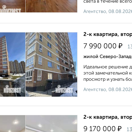
света в течение всего 
Агентство, 08.08.202
2-к квартира, втор
₽
7 990 000
1
жилой Северо-Западн
›
Идеальное решение дл
этой замечательной к
просмотр и узнать бо
Агентство, 08.08.202
2-к квартира, втор
₽
9 170 000
13