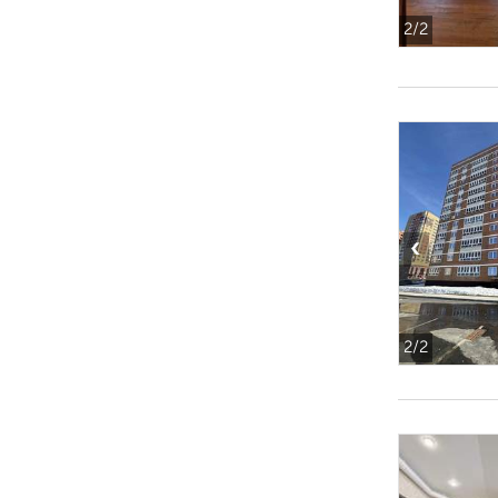
2
/2
‹
2
/2