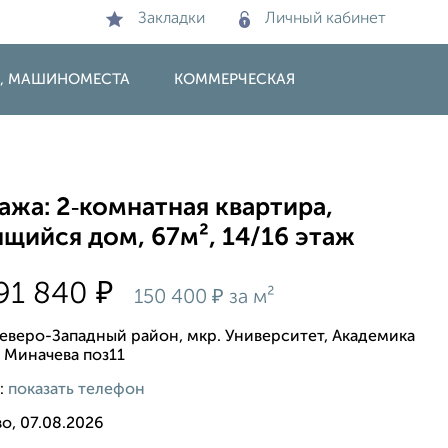
Закладки
Личный кабинет
И, МАШИНОМЕСТА
КОММЕРЧЕСКАЯ
жа: 2‑комнатная квартира,
щийся дом, 67м², 14/16 этаж
₽
91 840
₽
150 400
за м²
еверо-Западный район, мкр. Университет, Академика
. Миначева поз11
:
показать телефон
о, 07.08.2026