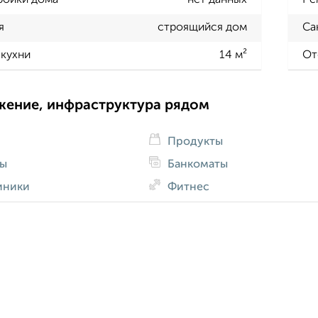
ройки дома
нет данных
Ре
я
строящийся дом
Са
кухни
14 м²
От
жение, инфраструктура рядом
Продукты
ды
Банкоматы
иники
Фитнес