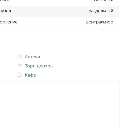
монт
обычный
нузел
раздельный
опление
центральное
Аптеки
Торг. центры
Кафе