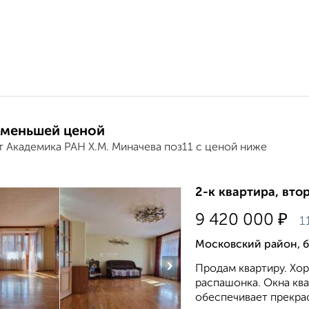
 меньшей ценой
т Академика РАН Х.М. Миначева поз11 с ценой ниже
2-к квартира, втор
₽
9 420 000
1
Московский район, 
›
Продам квартиру. Хо
распашонка. Окна квар
обеспечивает прекра