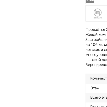
Продаётся 2
Жилой комп
Застройщик
до 106 кв. 
детских и 
многоуровне
шаговой дос
Берендеевс
Количест
Этаж
Всего эт