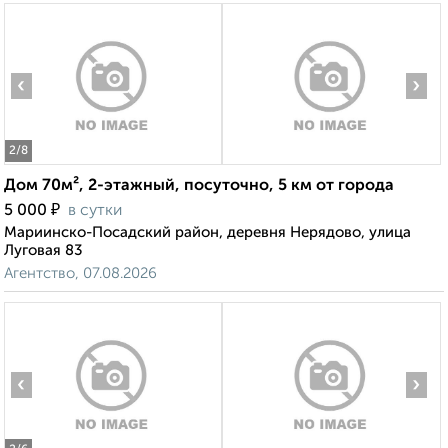
‹
›
2
/8
Дом 70м², 2-этажный, посуточно, 5 км от города
₽
5 000
в сутки
Мариинско-Посадский район, деревня Нерядово, улица
Луговая 83
Агентство, 07.08.2026
‹
›