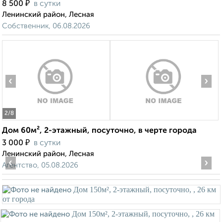
₽
8 500
в сутки
Ленинский район, Лесная
Собственник, 06.08.2026
‹
›
2
/8
Дом 60м², 2-этажный, посуточно, в черте города
₽
3 000
в сутки
Ленинский район, Лесная
‹
›
Агентство, 05.08.2026