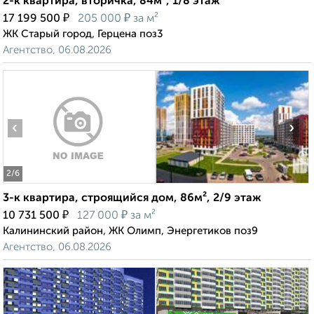
2-к квартира, вторичка, 84м², 1/8 этаж
₽
₽
17 199 500
205 000
за м²
ЖК Старый город, Герцена поз3
Агентство, 06.08.2026
‹
›
2
/6
3-к квартира, строящийся дом, 86м², 2/9 этаж
₽
₽
10 731 500
127 000
за м²
Калининский район, ЖК Олимп, Энергетиков поз9
Агентство, 06.08.2026