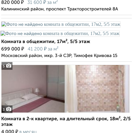
₽
₽
820 000
31 600
за м²
Калининский район, проспект Тракторостроителей 8А
Комната в общежитии, 17м², 5/5 этаж
₽
₽
699 000
41 200
за м²
Московский район, мкр. 3-й СЗР, Тимофея Кривова 15
5
3
Комната в 2-к квартире, на длительный срок, 18м², 2/5
этаж
₽
4 000
в месяц