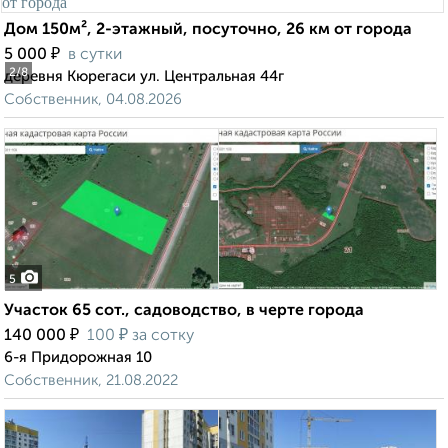
Дом 150м², 2-этажный, посуточно, 26 км от города
₽
5 000
в сутки
2
/8
деревня Кюрегаси ул. Центральная 44г
Собственник, 04.08.2026
5
Участок 65 сот., садоводство, в черте города
₽
₽
140 000
100
за сотку
6-я Придорожная 10
Собственник, 21.08.2022