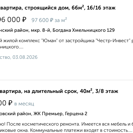
квартира, строящийся дом, 66м², 16/16 этаж
₽
96 000
₽
97 600
за м²
ский район, мкр. 8-й, Богдана Хмельницкого 129
 жилой комплекс "Юман" от застройщика "Честр-Инвест" ра
ницкого....
ство, 03.08.2026
квартира, на длительный срок, 40м², 3/8 этаж
₽
00
в месяц
овский район, ЖК Премьер, Герцена 2
о! После косметического ремонта. Имеется вся мебель и 
иковые окна. Коммунальные платежи входят в стоимость....