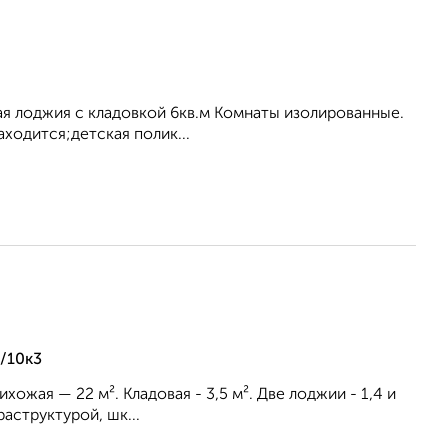
ная лоджия с кладовкой 6кв.м Комнаты изолированные.
аходится;детская полик...
/10к3
Прихожая — 22 м². Кладовая - 3,5 м². Две лоджии - 1,4 и
аструктурой, шк...