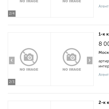
Агент
2
/4
1-к 
8 0
Моск
‹
›
артир
интер
Агент
2
/3
2-к 