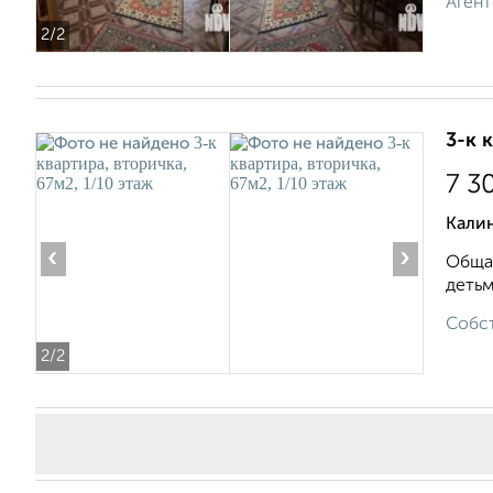
Агент
2
/2
3-к 
7 3
Кали
‹
›
Общая
детьм
Собст
2
/2