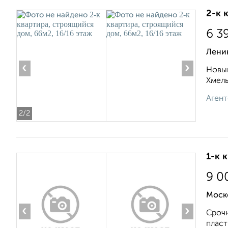
2-к 
6 3
Ленин
‹
›
Новый
Хмель
Агент
2
/2
1-к 
9 0
Моск
‹
›
Срочн
пласт