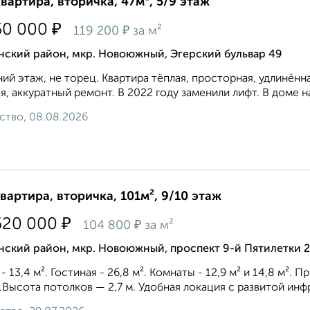
квартира, вторичка, 47м², 5/9 этаж
₽
50 000
₽
119 200
за м²
нский район, мкр. Новоюжный, Эгерский бульвар 49
ий этаж, не торец. Квартира тёплая, просторная, удлинён
я, аккуратный ремонт. В 2022 году заменили лифт. В доме н
ство, 08.08.2026
квартира, вторичка, 101м², 9/10 этаж
₽
620 000
₽
104 800
за м²
ский район, мкр. Новоюжный, проспект 9-й Пятилетки 2
 - 13,4 м². Гостиная - 26,8 м². Комнаты - 12,9 м² и 14,8 м². 
².Высота потолков — 2,7 м. Удобная локация с развитой инфр