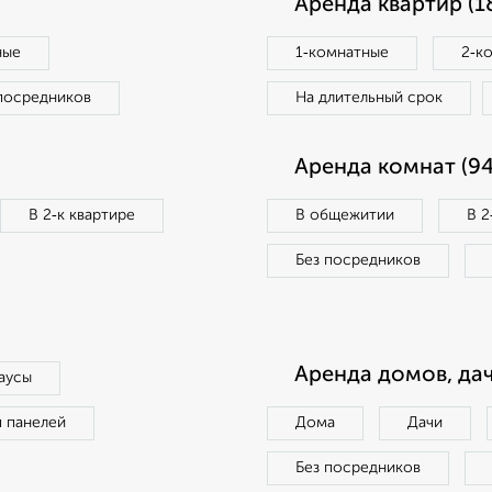
Аренда квартир (1
ные
1‑комнатные
2‑к
посредников
На длительный срок
Аренда комнат (94
В 2‑к квартире
В общежитии
В 2
Без посредников
Аренда домов, дач
аусы
п панелей
Дома
Дачи
Без посредников