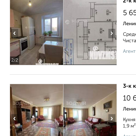
2-к 
5 6
Лени
‹
›
Средн
Чиста
Агент
2
/2
3-к 
10 
Ленин
‹
›
Кухня
1,9 м