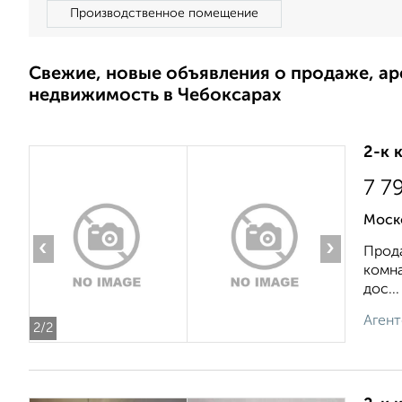
Производственное помещение
Свежие, новые объявления о продаже, а
недвижимость в Чебоксарах
2-к 
7 7
Моск
‹
›
Прода
комна
дос...
Агент
2
/2