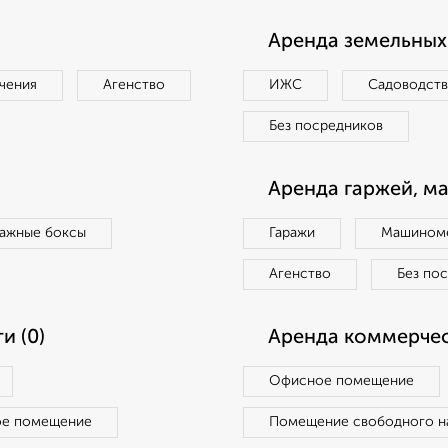
Аренда земельных 
чения
Агенство
ИЖС
Садоводст
Без посредников
Аренда гаржей, м
ражные боксы
Гаражи
Машиноме
Агенство
Без по
и (0)
Аренда коммерчес
Офисное помещение
ое помещение
Помещение свободного н