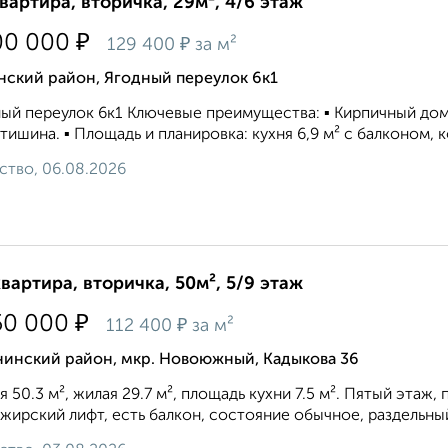
квартира, вторичка, 29м², 4/6 этаж
₽
00 000
₽
129 400
за м²
нский район, Ягодный переулок 6к1
ый переулок 6к1 Kлючевыe пpeимущeствa: ▪ Кирпичный дом
 тишина. ▪ Площaдь и планировка: кухня 6,9 м² с балкoнoм, 
ство, 06.08.2026
квартира, вторичка, 50м², 5/9 этаж
₽
50 000
₽
112 400
за м²
нинский район, мкр. Новоюжный, Кадыкова 36
 50.3 м², жилая 29.7 м², площадь кухни 7.5 м². Пятый этаж,
жирский лифт, есть балкон, состояние обычное, раздельный