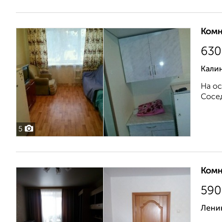
Комн
630
Калин
На ос
Сосед
5
Комн
590
Ленин