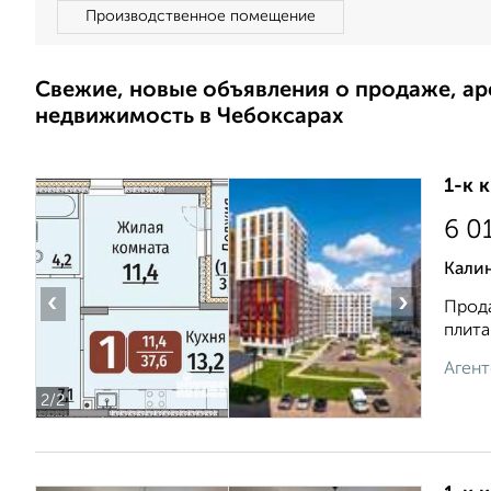
Производственное помещение
Свежие, новые объявления о продаже, а
недвижимость в Чебоксарах
1-к 
6 0
Кали
‹
›
Прода
плита
Агент
2
/2