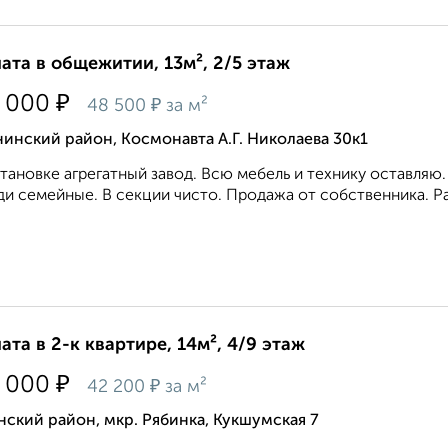
ата в общежитии, 13м², 2/5 этаж
₽
 000
₽
48 500
за м²
инский район, Космонавта А.Г. Николаева 30к1
тановке агрегатный завод. Всю мебель и технику оставляю.
и семейные. В секции чисто. Продажа от собственника. Ра
ата в 2-к квартире, 14м², 4/9 этаж
₽
 000
₽
42 200
за м²
ский район, мкр. Рябинка, Кукшумская 7