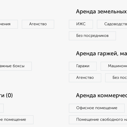
Аренда земельных 
чения
Агенство
ИЖС
Садоводст
Без посредников
Аренда гаржей, м
ражные боксы
Гаражи
Машиноме
Агенство
Без по
и (0)
Аренда коммерчес
Офисное помещение
ое помещение
Помещение свободного н