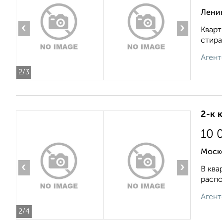
Ленин
‹
›
Кварт
стира
Агент
2
/3
2-к 
10 
Моск
‹
›
В ква
распо
Агент
2
/4