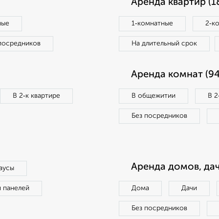
Аренда квартир (1
ные
1‑комнатные
2‑к
посредников
На длительный срок
Аренда комнат (94
В 2‑к квартире
В общежитии
В 2
Без посредников
Аренда домов, дач
аусы
п панелей
Дома
Дачи
Без посредников