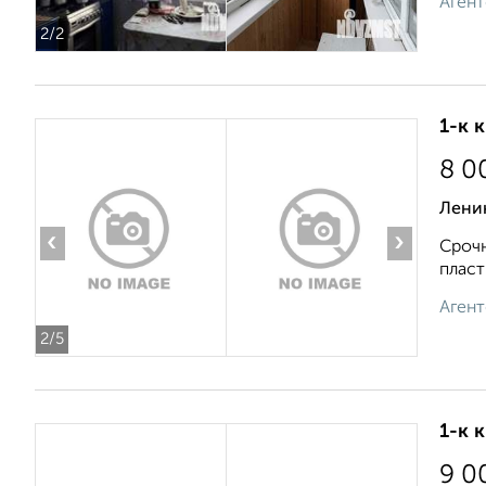
Агент
2
/2
1-к 
8 0
Ленин
‹
›
Срочн
пласт
Агент
2
/5
1-к 
9 0