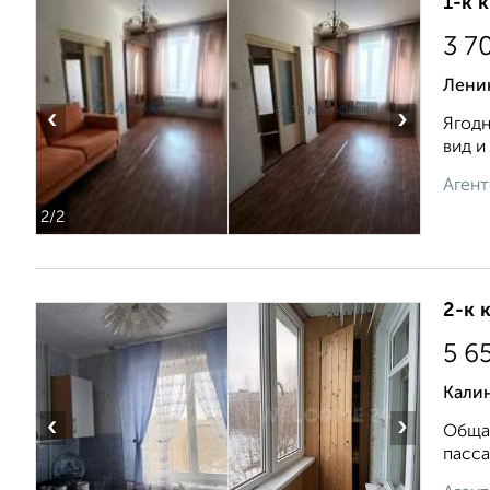
1-к 
3 7
Лени
‹
›
Ягодн
вид и
Агент
2
/2
2-к 
5 6
Кали
‹
›
Общая
пасса