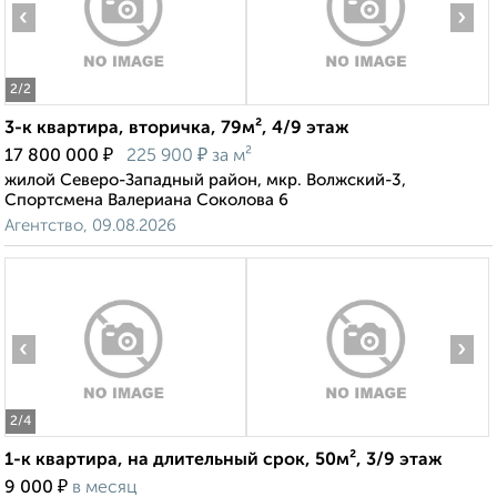
‹
›
2
/2
3-к квартира, вторичка, 79м², 4/9 этаж
₽
₽
17 800 000
225 900
за м²
жилой Северо-Западный район, мкр. Волжский-3,
Спортсмена Валериана Соколова 6
Агентство, 09.08.2026
‹
›
2
/4
1-к квартира, на длительный срок, 50м², 3/9 этаж
₽
9 000
в месяц