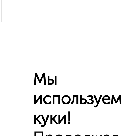
Мы
используем
Рядом, с меньшей ценой
куки!
Недалеко от Гражданская поз3 с ценой ниже