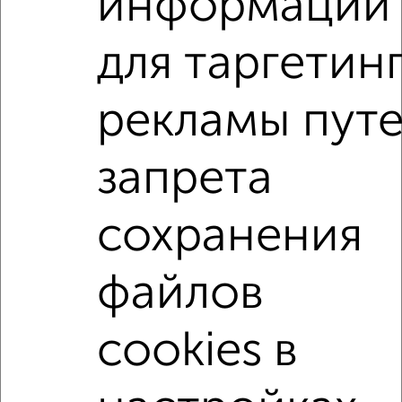
информации
2-к квартира, строящийся дом, 62м², 9/9 этаж
₽
₽
9 198 200
148 000
за м²
для таргетин
мкр. Радужный, Василия Алендея поз35
Агентство, 06.08.2026
рекламы пут
2-к квартиры
запрета
Поиск по схожим параметрам:
жилой Юго-Западный район
микрорайон Акварель
сохранения
на улице Гражданская
не первый этаж
не последний этаж
с балконом
файлов
с центральным отоплением
в строящихся домах
cookies в
в новостройках
в панельном доме
с раздельным санузлом
площадью до 80 м²