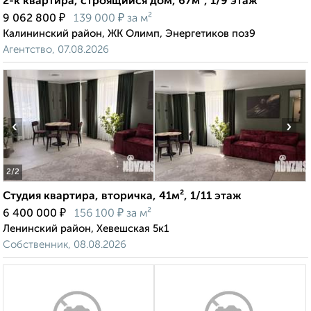
2-к квартира, строящийся дом, 67м², 1/9 этаж
₽
₽
9 062 800
139 000
за м²
Калининский район, ЖК Олимп, Энергетиков поз9
Агентство, 07.08.2026
‹
›
2
/2
Студия квартира, вторичка, 41м², 1/11 этаж
₽
₽
6 400 000
156 100
за м²
Ленинский район, Хевешская 5к1
Собственник, 08.08.2026