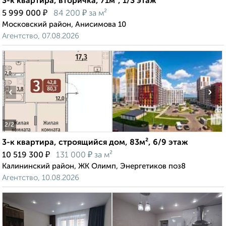
3-к квартира, вторичка, 71м², 1/3 этаж
₽
₽
5 999 000
84 200
за м²
Московский район, Анисимова 10
Агентство, 07.08.2026
‹
›
2
/2
3-к квартира, строящийся дом, 83м², 6/9 этаж
₽
₽
10 519 300
131 000
за м²
Калининский район, ЖК Олимп, Энергетиков поз8
Агентство, 10.08.2026