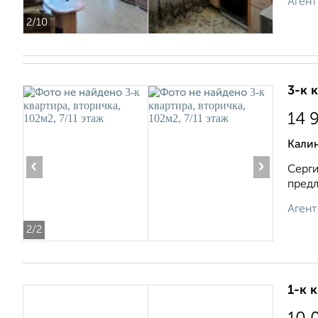
Агент
2
/10
3-к 
14 
Калин
‹
›
Серги
предл
Агент
2
/2
1-к 