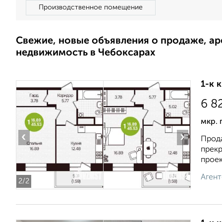
Производственное помещение
Свежие, новые объявления о продаже, а
недвижимость в Чебоксарах
1-к 
6 8
мкр. 
‹
›
Прода
прекр
проект
Агент
2
/2