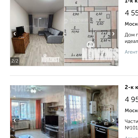
1-к 
4 5
Моск
‹
›
Дом п
идеал
Агент
2
/2
2-к 
4 9
Моск
‹
›
Части
№101,