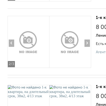
1-к 
8 0
Лени
‹
›
Есть 
Агент
2
/3
1-к 
8 0
Ленин