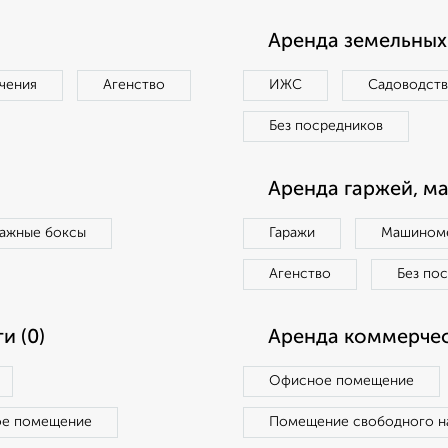
Аренда земельных 
чения
Агенство
ИЖС
Садоводст
Без посредников
Аренда гаржей, м
ражные боксы
Гаражи
Машиноме
Агенство
Без по
и (0)
Аренда коммерчес
Офисное помещение
ое помещение
Помещение свободного н