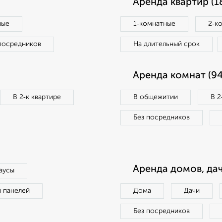
Аренда квартир (1
ные
1‑комнатные
2‑к
посредников
На длительный срок
Аренда комнат (94
В 2‑к квартире
В общежитии
В 2
Без посредников
Аренда домов, дач
аусы
п панелей
Дома
Дачи
Без посредников