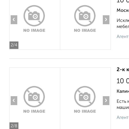
10 
Моско
‹
›
Исклю
мебел
Агент
2
/4
2-к 
10 
Кали
‹
›
Есть 
машин
Агент
2
/8