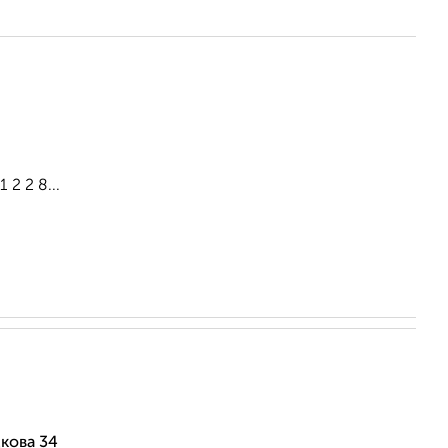
2 2 8...
кова 34