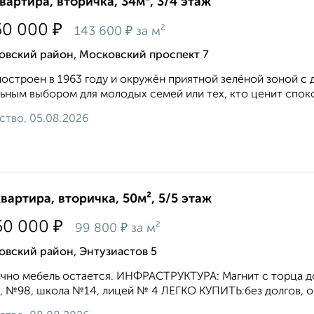
квартира, вторичка, 34м², 3/4 этаж
₽
50 000
₽
143 600
за м²
овский район, Московский проспект 7
остроен в 1963 году и окружён приятной зелёной зоной с 
ьным выбором для молодых семей или тех, кто ценит споко
ство, 05.08.2026
квартира, вторичка, 50м², 5/5 этаж
₽
50 000
₽
99 800
за м²
овский район, Энтузиастов 5
чно мебель остается. ИНФРАСТРУКТУРА: Магнит с торца до
 №98, школа №14, лицей № 4 ЛЕГКО КУПИТЬ:без долгов, о