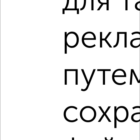
для т
Дом 70м², 2-этажный, посуточно, в черте города
₽
5 000
в сутки
Московский район, ЖК Старый город, Московская
набережная 11
рекл
Агентство, 02.08.2026
‹
›
путе
2
/8
Дом 30м², 1-этажный, посуточно, в черте города
сохр
₽
4 000
в сутки
Ленинский район, Красная площадь
Агентство, 01.08.2026