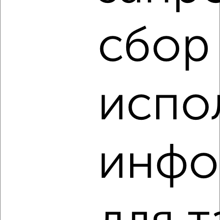
сбор
‹
›
2
/8
Коттедж 499м², 2-этажный, посуточно, в черте города
испо
₽
18 000
в сутки
Университетская 52
Агентство, 03.08.2026
инфо
‹
›
2
/7