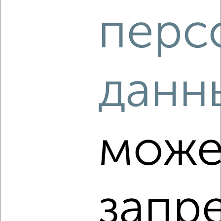
2
/8
перс
Дом 150м², 2-этажный, посуточно, 26 км от города
₽
5 000
в сутки
деревня Кюрегаси ул. Центральная 44г
Собственник, 04.08.2026
данн
‹
›
може
2
/5
Коттедж 160м², 1-этажный, посуточно, в черте города
₽
6 000
в сутки
Калининский район, 2-я Нижняя 60
запр
Собственник, 04.08.2026