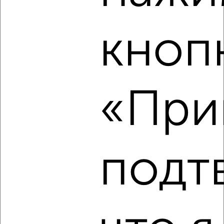
₽
5 000
в сутки
Ленинский район, Лапсарский проезд
Собственник, 05.08.2026
кноп
‹
›
«Прин
2
/8
Коттедж 150м², 2-этажный, посуточно, в черте города
₽
4 500
в сутки
подт
Калининский район, мкр. Гремячево, Гремячевский
переулок
Агентство, 05.08.2026