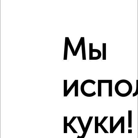
‹
›
Мы
2
/8
Дача 95м², 2-этажный, посуточно, 39 км от города
₽
15 000
в сутки
испо
Поселковая
Агентство, 06.08.2026
куки!
‹
›