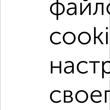
файл
‹
›
2
/2
cooki
Дом 100м², 1-этажный, посуточно, 50 км от города
₽
5 000
в сутки
Марий Эл, поселок Шуйка
Агентство, 01.08.2026
наст
‹
›
свое
2
/8
Коттедж 400м², 4-этажный, посуточно, в черте города
₽
15 000
в сутки