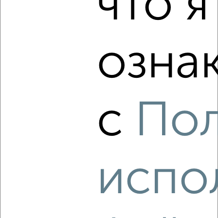
что я
‹
›
2
/8
озна
Дом 200м², 2-этажный, посуточно, в черте города
₽
5 000
в сутки
Калининский район, Айзмана
Собственник, 05.08.2026
с
По
‹
›
испо
2
/8
Коттедж 240м², 2-этажный, посуточно, в черте города
₽
8 000
в сутки
Ленинский район, Богдана Хмельницкого