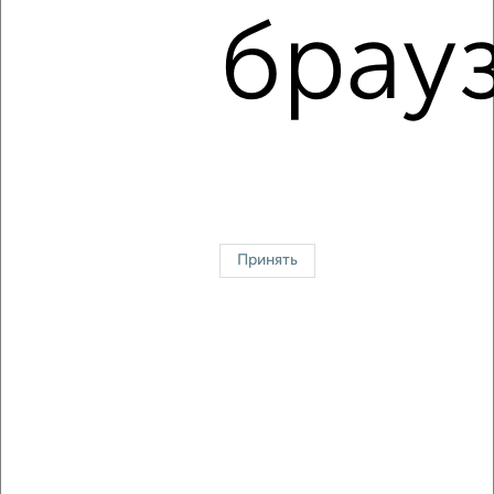
9-й Километр
брауз
Агентство, 26.07.2026
1 / 1
↑ НАВЕРХ К МЕНЮ
На сутки
На длительный срок
Без посредников
С баней
Принять
Контакты
Политика конфиденциальности
Пользовательское соглашение
Чебоксары, улица Карла Маркса 31
© 2015–2026
Сайт-доска объявлений недвижимости
О проекте
Реклама на портале
Новости
Статьи
Блог
Риэлторы
Агентства
Застройщики
Ипотечный калькулятор
Консультации по недвижимости
Разместить объявление
Скачать приложение
Соцсети (vk.com | t.me | dzen.ru)