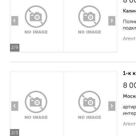
8 0
Кали
‹
›
Полны
подкл
Агент
2
/9
1-к 
8 0
Моск
‹
›
артир
интер
Агент
2
/3