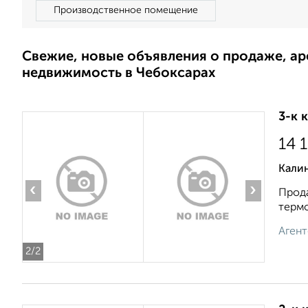
Производственное помещение
Свежие, новые объявления о продаже, а
недвижимость в Чебоксарах
3-к 
14 
Калин
‹
›
Прода
термо
Агент
2
/2