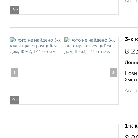
Агент
2
/2
3-к 
8 2
Ленин
‹
›
Новый
Хмель
Агент
2
/2
1-к 