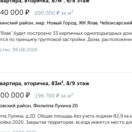
квартира, вторичка, 87м², 6/8 этаж
₽
340 000
₽
200 000
за м²
инский район, мкр. Новый Город, ЖК Ялав, Чебоксарский
"Ялав" будет построено 33 кирпичных одноподъездных дома
тся по принципу групповой застройки. Дома, расположенны
ство, 06.08.2026
квартира, вторичка, 83м², 8/9 этаж
₽
300 000
₽
196 700
за м²
овский район, Филиппа Лукина 20
па Лукина, д.20. Общая площадь без учета лоджии 82,9 кв.
ойки 2020. Закрытая территория, всегда имеется место для 