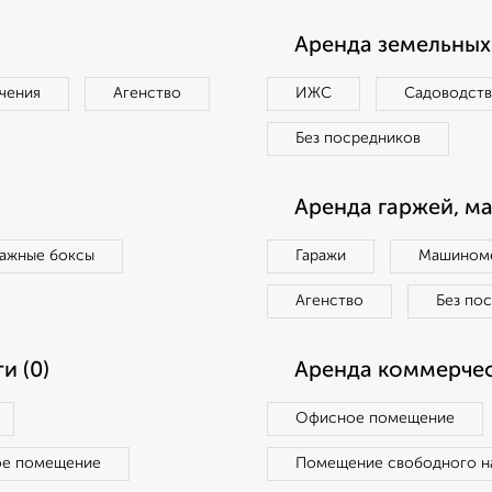
Аренда земельных 
чения
Агенство
ИЖС
Садоводст
Без посредников
Аренда гаржей, м
ражные боксы
Гаражи
Машиноме
Агенство
Без по
и (0)
Аренда коммерчес
Офисное помещение
ое помещение
Помещение свободного н