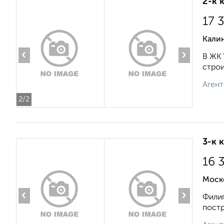
2-к 
17 
Калин
‹
›
В ЖК 
строи
Агент
2
/2
3-к 
16 
Моск
‹
›
Филип
постр