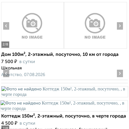
‹
›
2
/8
Дом 100м², 2-этажный, посуточно, 10 км от города
₽
7 500
в сутки
Школьная
‹
›
Агентство, 07.08.2026
Коттедж 150м², 2-этажный, посуточно, в черте города
₽
4 500
в сутки
2
/8