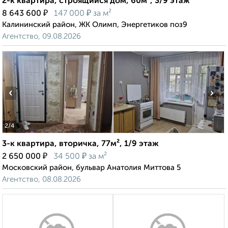
2-к квартира, строящийся дом, 60м², 3/9 этаж
₽
₽
8 643 600
147 000
за м²
Калининский район, ЖК Олимп, Энергетиков поз9
Агентство, 09.08.2026
‹
›
2
/4
3-к квартира, вторичка, 77м², 1/9 этаж
₽
₽
2 650 000
34 500
за м²
Московский район, бульвар Анатолия Миттова 5
Агентство, 08.08.2026