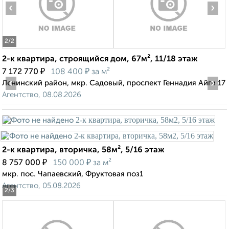
‹
›
2
/2
2-к квартира, строящийся дом, 67м², 11/18 этаж
₽
₽
7 172 770
108 400
за м²
‹
›
Ленинский район, мкр. Садовый, проспект Геннадия Айги 17
Агентство, 08.08.2026
2-к квартира, вторичка, 58м², 5/16 этаж
₽
₽
8 757 000
150 000
за м²
мкр. пос. Чапаевский, Фруктовая поз1
Агентство, 05.08.2026
2
/3