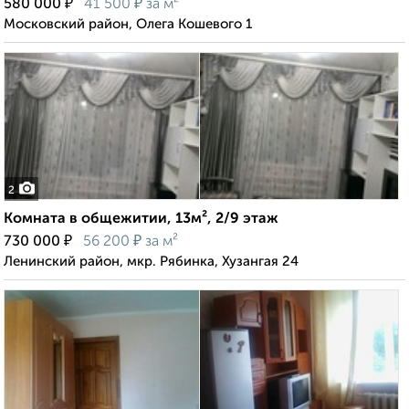
₽
₽
580 000
41 500
за м²
Московский район, Олега Кошевого 1
2
Комната в общежитии, 13м², 2/9 этаж
₽
₽
730 000
56 200
за м²
Ленинский район, мкр. Рябинка, Хузангая 24