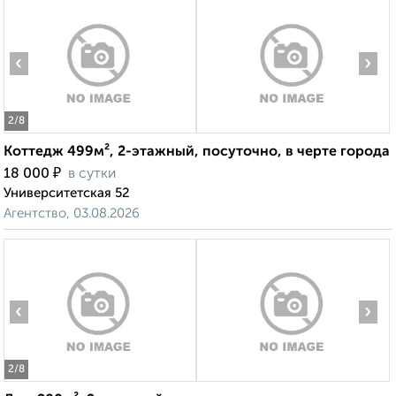
‹
›
2
/8
Коттедж 499м², 2-этажный, посуточно, в черте города
₽
18 000
в сутки
Университетская 52
Агентство, 03.08.2026
‹
›
2
/8