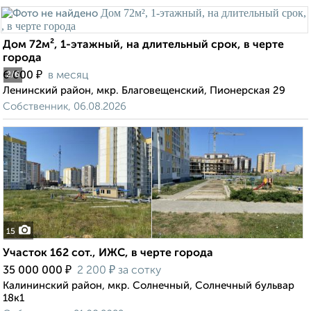
Дом 72м², 1-этажный, на длительный срок, в черте
города
₽
6 000
в месяц
2
/6
Ленинский район, мкр. Благовещенский, Пионерская 29
Собственник, 06.08.2026
15
Участок 162 сот., ИЖС, в черте города
₽
₽
35 000 000
2 200
за сотку
Калининский район, мкр. Солнечный, Солнечный бульвар
18к1