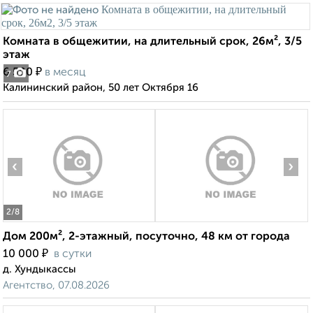
Комната в общежитии, на длительный срок, 26м², 3/5
этаж
₽
6 500
в месяц
7
Калининский район, 50 лет Октября 16
‹
›
2
/8
Дом 200м², 2-этажный, посуточно, 48 км от города
₽
10 000
в сутки
д. Хундыкассы
Агентство, 07.08.2026