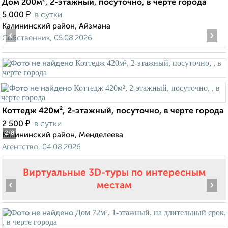
Дом 200м², 2-этажный, посуточно, в черте города
₽
5 000
в сутки
Калининский район, Айзмана
‹
›
Собственник, 05.08.2026
Коттедж 420м², 2-этажный, посуточно, в черте города
₽
2 500
в сутки
2
/8
Калининский район, Менделеева
Агентство, 04.08.2026
Виртуальные 3D-туры по интересным
‹
›
местам