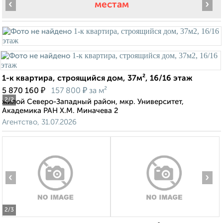
‹
›
местам
1-к квартира, строящийся дом, 37м², 16/16 этаж
₽
₽
5 870 160
157 800
за м²
2
/2
жилой Северо-Западный район, мкр. Университет,
Академика РАН Х.М. Миначева 2
Агентство, 31.07.2026
‹
›
2
/3