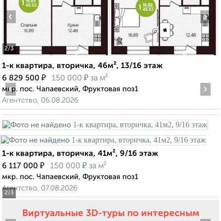
‹
›
2
/3
1-к квартира, вторичка, 46м², 13/16 этаж
₽
₽
6 829 500
150 000
за м²
‹
›
мкр. пос. Чапаевский, Фруктовая поз1
Агентство, 06.08.2026
1-к квартира, вторичка, 41м², 9/16 этаж
₽
₽
6 117 000
150 000
за м²
мкр. пос. Чапаевский, Фруктовая поз1
Агентство, 07.08.2026
2
/3
Виртуальные 3D-туры по интересным