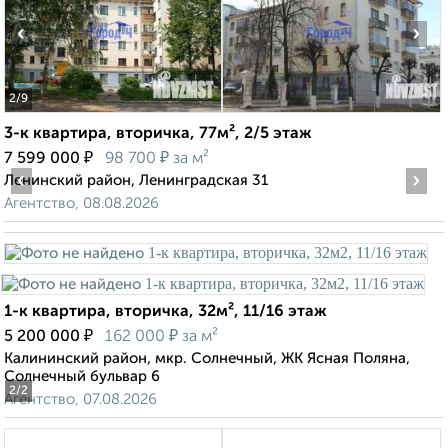
‹
›
2
/9
3-к квартира, вторичка, 77м², 2/5 этаж
₽
₽
7 599 000
98 700
за м²
‹
›
Ленинский район, Ленинградская 31
Агентство, 08.08.2026
1-к квартира, вторичка, 32м², 11/16 этаж
₽
₽
5 200 000
162 000
за м²
Калининский район, мкр. Солнечный, ЖК Ясная Поляна,
Солнечный бульвар 6
2
/2
Агентство, 07.08.2026