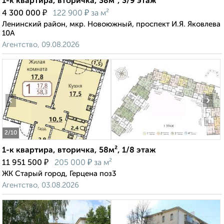
1-к квартира, вторичка, 38м², 3/9 этаж
₽
₽
4 300 000
122 900
за м²
Ленинский район, мкр. Новоюжный, проспект И.Я. Яковлева
10А
Агентство, 09.08.2026
‹
›
2
/10
1-к квартира, вторичка, 58м², 1/8 этаж
₽
₽
11 951 500
205 000
за м²
ЖК Старый город, Герцена поз3
Агентство, 03.08.2026