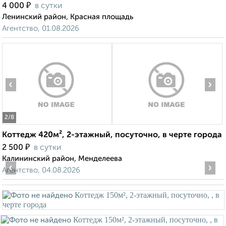
₽
4 000
в сутки
Ленинский район, Красная площадь
Агентство, 01.08.2026
‹
›
2
/8
Коттедж 420м², 2-этажный, посуточно, в черте города
₽
2 500
в сутки
Калининский район, Менделеева
‹
›
Агентство, 04.08.2026