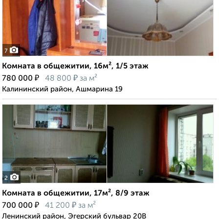
7
Комната в общежитии, 16м², 1/5 этаж
₽
₽
780 000
48 800
за м²
Калининский район, Ашмарина 19
2
Комната в общежитии, 17м², 8/9 этаж
₽
₽
700 000
41 200
за м²
Ленинский район, Эгерский бульвар 20В