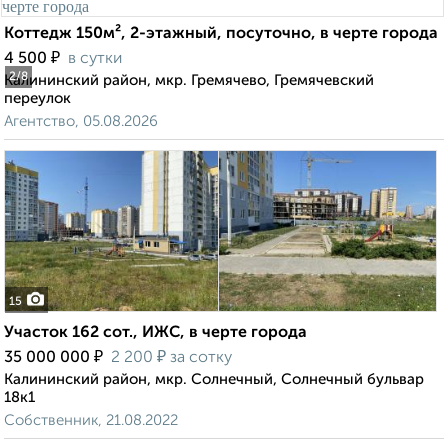
Коттедж 150м², 2-этажный, посуточно, в черте города
₽
4 500
в сутки
2
/8
Калининский район, мкр. Гремячево, Гремячевский
переулок
Агентство, 05.08.2026
15
Участок 162 сот., ИЖС, в черте города
₽
₽
35 000 000
2 200
за сотку
Калининский район, мкр. Солнечный, Солнечный бульвар
18к1
Собственник, 21.08.2022