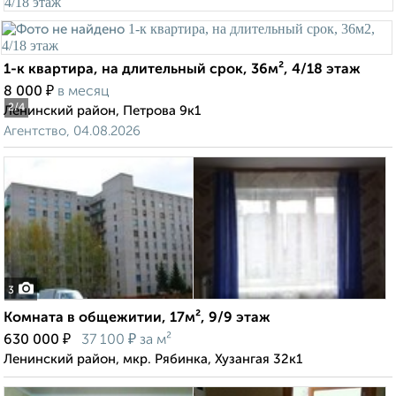
1-к квартира, на длительный срок, 36м², 4/18 этаж
₽
8 000
в месяц
2
/4
Ленинский район, Петрова 9к1
Агентство, 04.08.2026
3
Комната в общежитии, 17м², 9/9 этаж
₽
₽
630 000
37 100
за м²
Ленинский район, мкр. Рябинка, Хузангая 32к1