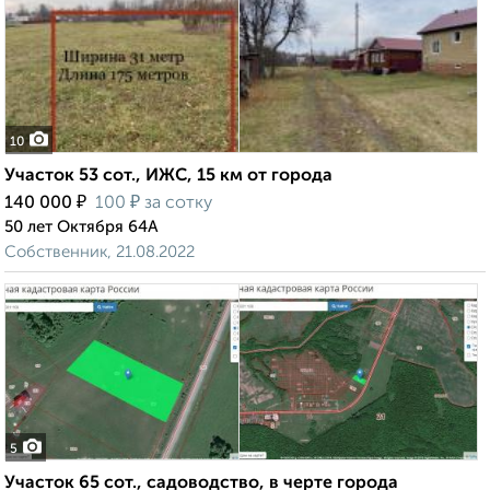
10
Участок 53 сот., ИЖС, 15 км от города
₽
₽
140 000
100
за сотку
50 лет Октября 64А
Собственник, 21.08.2022
5
Участок 65 сот., садоводство, в черте города