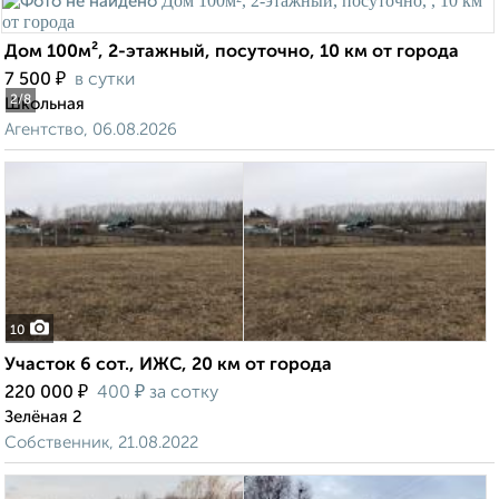
Дом 100м², 2-этажный, посуточно, 10 км от города
₽
7 500
в сутки
2
/8
Школьная
Агентство, 06.08.2026
10
Участок 6 сот., ИЖС, 20 км от города
₽
₽
220 000
400
за сотку
Зелёная 2
Собственник, 21.08.2022