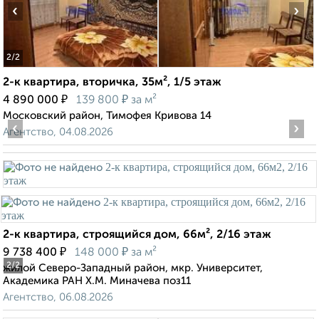
‹
›
2
/2
2-к квартира, вторичка, 35м², 1/5 этаж
₽
₽
4 890 000
139 800
за м²
Московский район, Тимофея Кривова 14
‹
›
Агентство, 04.08.2026
2-к квартира, строящийся дом, 66м², 2/16 этаж
₽
₽
9 738 400
148 000
за м²
2
/2
жилой Северо-Западный район, мкр. Университет,
Академика РАН Х.М. Миначева поз11
Агентство, 06.08.2026