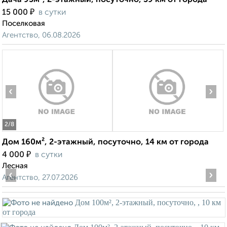
Дача 95м², 2-этажный, посуточно, 39 км от города
₽
15 000
в сутки
Поселковая
Агентство, 06.08.2026
‹
›
2
/8
Дом 160м², 2-этажный, посуточно, 14 км от города
₽
4 000
в сутки
Лесная
‹
›
Агентство, 27.07.2026