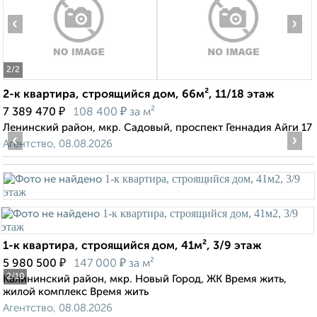
‹
›
2
/2
2-к квартира, строящийся дом, 66м², 11/18 этаж
₽
₽
7 389 470
108 400
за м²
Ленинский район, мкр. Садовый, проспект Геннадия Айги 17
‹
›
Агентство, 08.08.2026
1-к квартира, строящийся дом, 41м², 3/9 этаж
₽
₽
5 980 500
147 000
за м²
2
/10
Калининский район, мкр. Новый Город, ЖК Время жить,
жилой комплекс Время жить
Агентство, 08.08.2026