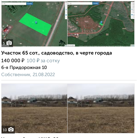
5
Участок 65 сот., садоводство, в черте города
₽
₽
140 000
100
за сотку
6-я Придорожная 10
Собственник, 21.08.2022
10