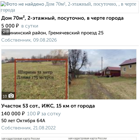
Дом 70м², 2-этажный, посуточно, в черте города
₽
5 000
в сутки
2
/8
Калининский район, Гремячевский проезд 25
Собственник, 09.08.2026
10
Участок 53 сот., ИЖС, 15 км от города
₽
₽
140 000
100
за сотку
50 лет Октября 64А
Собственник, 21.08.2022