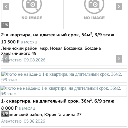
‹
›
2
/5
2-к квартира, на длительный срок, 54м², 3/9 этаж
₽
10 500
в месяц
Ленинский район, мкр. Новая Богданка, Богдана
Хмельницкого 49
‹
›
Агентство, 09.08.2026
1-к квартира, на длительный срок, 36м², 6/9 этаж
₽
8 000
в месяц
2
/9
Калининский район, Юрия Гагарина 27
Агентство, 05.08.2026