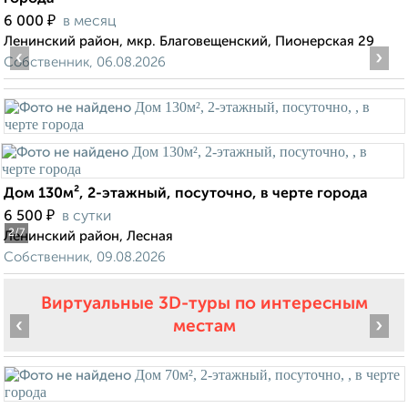
₽
6 000
в месяц
Ленинский район, мкр. Благовещенский, Пионерская 29
‹
›
Собственник, 06.08.2026
Дом 130м², 2-этажный, посуточно, в черте города
₽
6 500
в сутки
2
/7
Ленинский район, Лесная
Собственник, 09.08.2026
Виртуальные 3D-туры по интересным
‹
›
местам