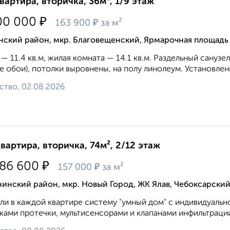
квартира, вторичка, 36м², 1/9 этаж
₽
00 000
₽
163 900
за м²
нский район, мкр. Благовещенский, Ярмарочная площадь
 — 11.4 кв.м, жилая комната — 14.1 кв.м. Раздельный сануз
е обои), потолки выровнены, на полу линолеум. Установлен
ство, 02.08.2026
квартира, вторичка, 74м², 2/12 этаж
₽
586 600
₽
157 000
за м²
инский район, мкр. Новый Город, ЖК Ялав, Чебоксарский
ли в каждой квартире систему "умный дом" с индивидуальн
ками протечки, мультисенсорами и клапанами инфильтрации 