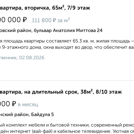
квартира, вторичка, 65м², 7/9 этаж
₽
00 000
₽
111 800
за м²
вский район, бульвар Анатолия Миттова 24
 площадь квартиры составляет 65.3 кв. м, жилая площадь — 4
 9-этажного дома, окна выходят во двор, что обеспечит вам
венник, 02.08.2026
квартира, на длительный срок, 38м², 8/10 этаж
₽
000
в месяц
ский район, Байдула 5
й комплект мебели и бытовой техники, современный ремон
дён интернет (вай-фай) и кабельное телевидение. Уютная о