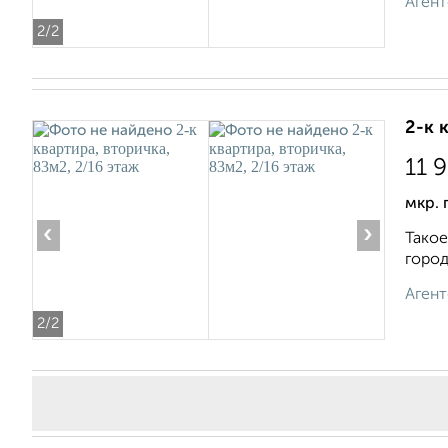
Агент
2
/2
2-к 
11 
мкр. 
‹
›
Такое
город
Агент
2
/2