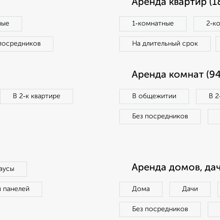
Аренда квартир (1
ные
1‑комнатные
2‑к
посредников
На длительный срок
Аренда комнат (94
В 2‑к квартире
В общежитии
В 2
Без посредников
Аренда домов, дач
аусы
п панелей
Дома
Дачи
Без посредников