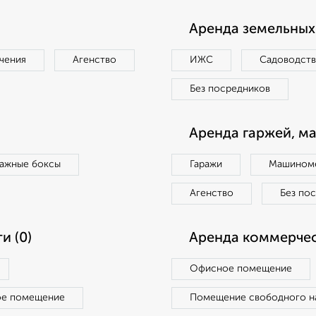
Аренда земельных 
чения
Агенство
ИЖС
Садоводст
Без посредников
Аренда гаржей, м
ражные боксы
Гаражи
Машиноме
Агенство
Без по
и (0)
Аренда коммерчес
Офисное помещение
ое помещение
Помещение свободного н