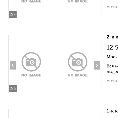
Агент
2
/7
2-к 
12 
Моско
‹
›
Вся н
людей
Агент
2
/6
1-к 