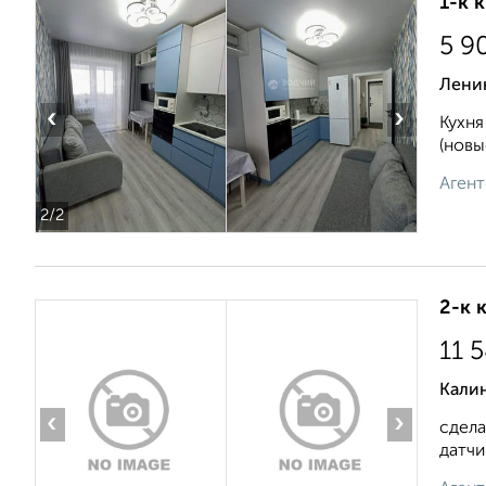
1-к 
5 9
Лени
‹
›
Кухня
(новы
Агент
2
/2
2-к 
11 
Калин
‹
›
сдела
датчи