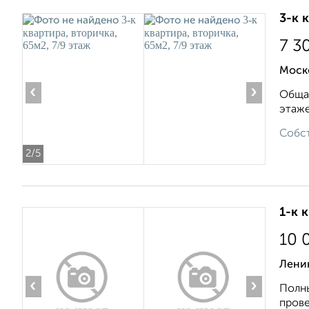
3-к 
7 3
Моско
‹
›
Общая
этаже
Собст
2
/5
1-к 
10 
Ленин
‹
›
Полны
прове