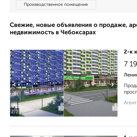
Производственное помещение
Свежие, новые объявления о продаже, а
недвижимость в Чебоксарах
2-к 
7 1
Ленин
‹
›
Прода
просп
Агент
2
/2