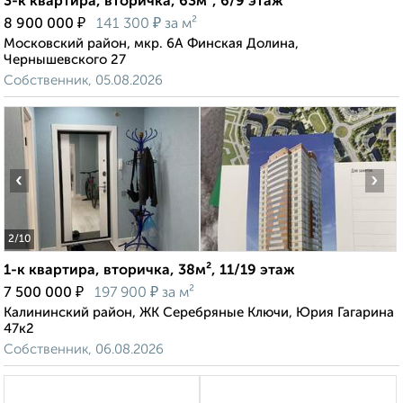
3-к квартира, вторичка, 63м², 6/9 этаж
₽
₽
8 900 000
141 300
за м²
Московский район, мкр. 6А Финская Долина,
Чернышевского 27
Собственник, 05.08.2026
‹
›
2
/10
1-к квартира, вторичка, 38м², 11/19 этаж
₽
₽
7 500 000
197 900
за м²
Калининский район, ЖК Серебряные Ключи, Юрия Гагарина
47к2
Собственник, 06.08.2026