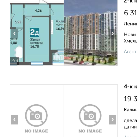
2-к 
6 3
Ленин
‹
›
Новый
Хмель
Агент
2
/3
4-к 
19 
Калин
‹
›
сдела
датчи