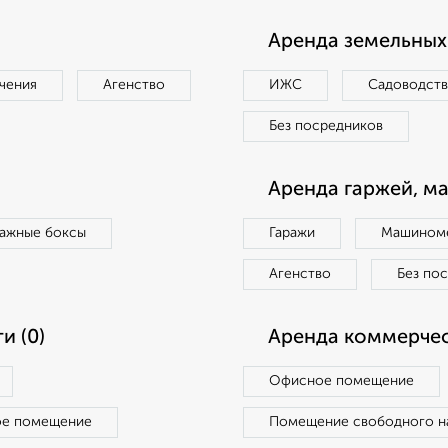
Аренда земельных 
чения
Агенство
ИЖС
Садоводст
Без посредников
Аренда гаржей, м
ражные боксы
Гаражи
Машиноме
Агенство
Без по
и (0)
Аренда коммерчес
Офисное помещение
ое помещение
Помещение свободного н