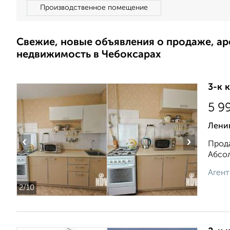
Производственное помещение
Свежие, новые объявления о продаже, а
недвижимость в Чебоксарах
3-к 
5 9
Ленин
‹
›
Прода
Абсол
Агент
2
/10