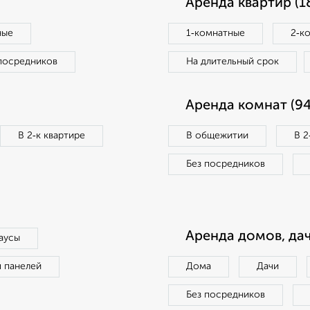
Аренда квартир (1
ные
1‑комнатные
2‑к
посредников
На длительный срок
Аренда комнат (94
В 2‑к квартире
В общежитии
В 2
Без посредников
Аренда домов, дач
аусы
п панелей
Дома
Дачи
Без посредников