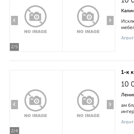
10 
Кали
‹
›
Исклю
мебел
Агент
2
/5
1-к 
10 
Лени
‹
›
ам бл
интер
Агент
2
/4