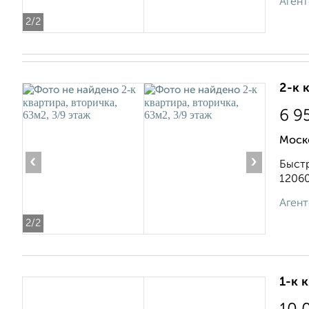
Агент
2
/2
2-к 
6 9
Моско
‹
›
Быстр
12060
Агент
2
/2
1-к 