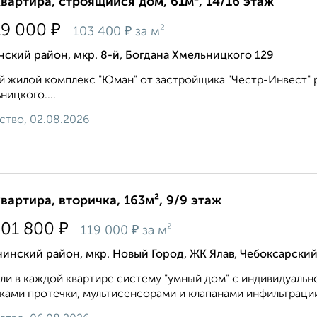
квартира, строящийся дом, 61м², 14/16 этаж
₽
19 000
₽
103 400
за м²
ский район, мкр. 8-й, Богдана Хмельницкого 129
 жилой комплекс "Юман" от застройщика "Честр-Инвест" ра
ницкого....
ство, 02.08.2026
квартира, вторичка, 163м², 9/9 этаж
₽
301 800
₽
119 000
за м²
инский район, мкр. Новый Город, ЖК Ялав, Чебоксарски
ли в каждой квартире систему "умный дом" с индивидуальн
ками протечки, мультисенсорами и клапанами инфильтрации 