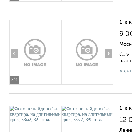
1-к 
9 0
Моско
‹
›
Срочн
пласт
Агент
2
/4
1-к 
12 
Ленин