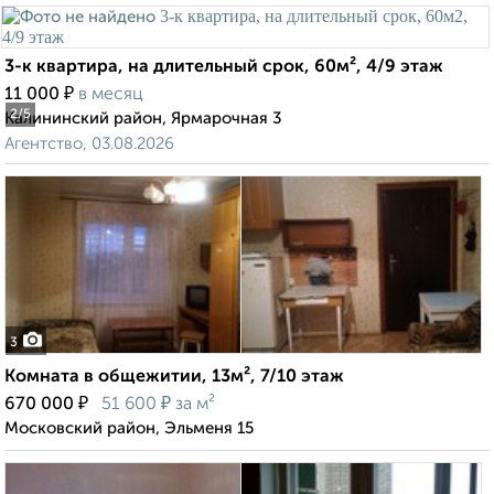
3-к квартира, на длительный срок, 60м², 4/9 этаж
₽
11 000
в месяц
2
/5
Калининский район, Ярмарочная 3
Агентство, 03.08.2026
3
Комната в общежитии, 13м², 7/10 этаж
₽
₽
670 000
51 600
за м²
Московский район, Эльменя 15