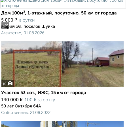
Дом 100м², 1-этажный, посуточно, 50 км от города
₽
5 000
в сутки
2
/2
Марий Эл, поселок Шуйка
Агентство, 01.08.2026
10
Участок 53 сот., ИЖС, 15 км от города
₽
₽
140 000
100
за сотку
50 лет Октября 64А
Собственник, 21.08.2022