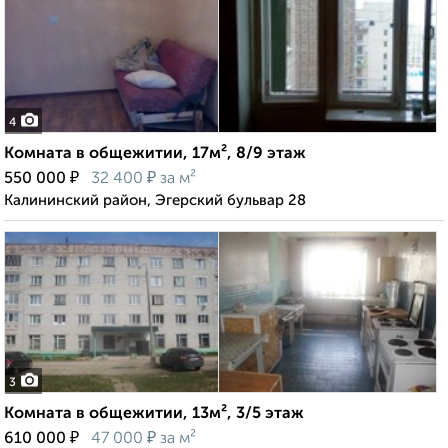
4
Комната в общежитии, 17м², 8/9 этаж
₽
₽
550 000
32 400
за м²
Калининский район, Эгерский бульвар 28
3
Комната в общежитии, 13м², 3/5 этаж
₽
₽
610 000
47 000
за м²