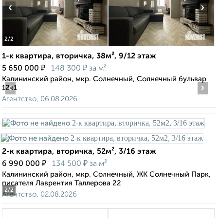
‹
›
2
/2
1-к квартира, вторичка, 38м², 9/12 этаж
₽
₽
5 650 000
148 300
за м²
Калининский район, мкр. Солнечный, Солнечный бульвар
‹
›
12к1
Агентство, 06.08.2026
2-к квартира, вторичка, 52м², 3/16 этаж
₽
₽
6 990 000
134 500
за м²
Калининский район, мкр. Солнечный, ЖК Солнечный Парк,
писателя Лаврентия Таллерова 22
2
/2
Агентство, 02.08.2026