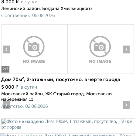
₽
8 000
в сутки
Ленинский район, Богдана Хмельницкого
Собственник, 05.08.2026
‹
›
2
/7
Дом 70м², 2-этажный, посуточно, в черте города
₽
5 000
в сутки
Московский район, ЖК Старый город, Московская
набережная 11
‹
›
Агентство, 02.08.2026