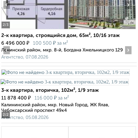
‹
›
2
/3
2-к квартира, строящийся дом, 65м², 10/16 этаж
₽
₽
6 496 000
100 500
за м²
‹
›
Ленинский район, мкр. 8-й, Богдана Хмельницкого 129
Агентство, 07.08.2026
3-к квартира, вторичка, 102м², 1/9 этаж
₽
₽
11 878 400
116 000
за м²
Калининский район, мкр. Новый Город, ЖК Ялав,
Чебоксарский проспект 49к4
2
/2
Агентство, 05.08.2026