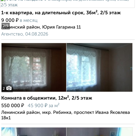
1-к квартира, на длительный срок, 36м², 2/5 этаж
₽
9 000
в месяц
2
/5
Ленинский район, Юрия Гагарина 11
Агентство, 04.08.2026
2
Комната в общежитии, 12м², 2/5 этаж
₽
₽
550 000
45 900
за м²
Ленинский район, мкр. Рябинка, проспект Ивана Яковлева
18к1