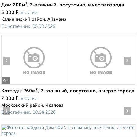
Дом 200м², 2-этажный, посуточно, в черте города
₽
5 000
в сутки
Калининский район, Айзмана
Собственник, 05.08.2026
‹
›
2
/2
Коттедж 260м², 2-этажный, посуточно, в черте города
₽
7 000
в сутки
Московский район, Чкалова
‹
›
Собственник, 08.08.2026