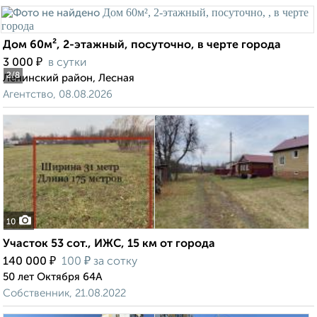
Дом 60м², 2-этажный, посуточно, в черте города
₽
3 000
в сутки
2
/8
Ленинский район, Лесная
Агентство, 08.08.2026
10
Участок 53 сот., ИЖС, 15 км от города
₽
₽
140 000
100
за сотку
50 лет Октября 64А
Собственник, 21.08.2022