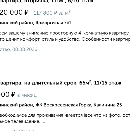
квартира, вторичка, 111м², 6/10 этаж
₽
120 000
₽
117 800
за м²
нинский район, Ярмарочная 7к1
аем вашему вниманию просторную 4-комнатную квартиру,
кто ценит комфорт, стиль и удобство. Особенности квартиры
ство, 08.08.2026
квартира, на длительный срок, 65м², 11/15 этаж
₽
000
в месяц
инский район, ЖК Воскресенская Горка, Калинина 25
еобходимое для проживания имеется (все что на фото, ост
ьное телевидение. ...