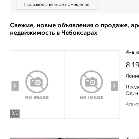
Производственное помещение
Свежие, новые объявления о продаже, а
недвижимость в Чебоксарах
4-к 
8 1
Лени
‹
›
Прода
Один 
Агент
2
/2