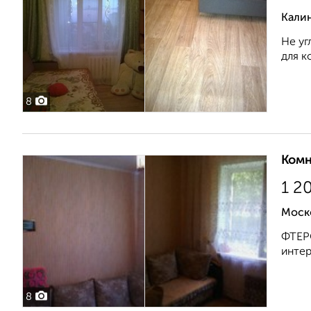
Калин
Не уг
для к
8
Комн
1 2
Моск
ФТЕРС
интер
8