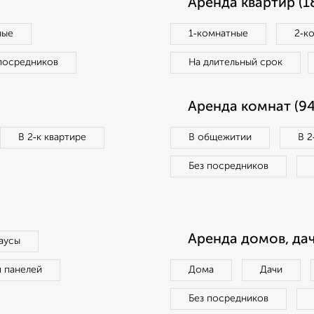
Аренда квартир (1
ные
1‑комнатные
2‑к
посредников
На длительный срок
Аренда комнат (94
В 2‑к квартире
В общежитии
В 2
Без посредников
Аренда домов, дач
аусы
п панелей
Дома
Дачи
Без посредников