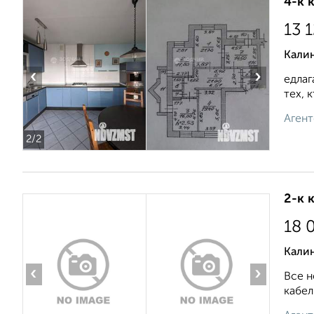
4-к 
13 
Кали
‹
›
едлаг
тех, 
Агент
2
/2
2-к 
18 
Калин
‹
›
Все н
кабел