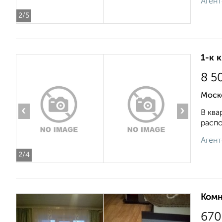
Агент
2
/5
1-к 
8 5
Моск
‹
›
В ква
распо
Агент
2
/4
Комн
670