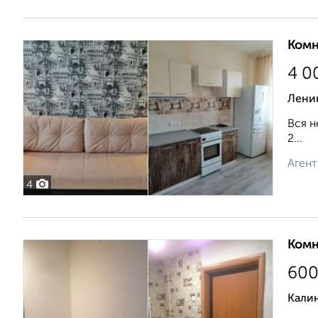
Комн
4 0
Лени
Вся н
2...
Агент
4
Комн
60
Калин