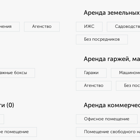
Аренда земельных 
чения
Агенство
ИЖС
Садоводст
Без посредников
Аренда гаржей, м
ражные боксы
Гаражи
Машиноме
Агенство
Без по
и (0)
Аренда коммерчес
Офисное помещение
ое помещение
Помещение свободного н