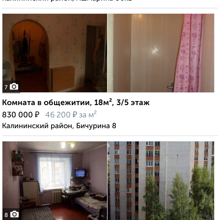
7
Комната в общежитии, 18м², 3/5 этаж
₽
₽
830 000
46 200
за м²
Калининский район, Бичурина 8
8