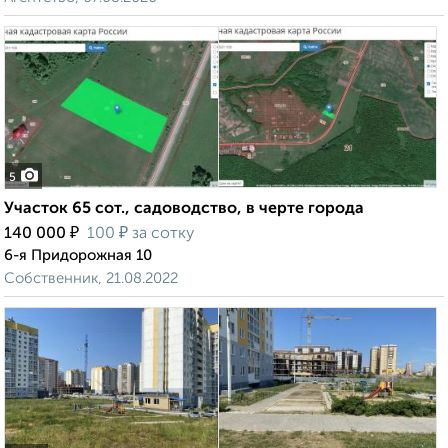
5
Участок 65 сот., садоводство, в черте города
₽
₽
140 000
100
за сотку
6-я Придорожная 10
Собственник, 21.08.2022