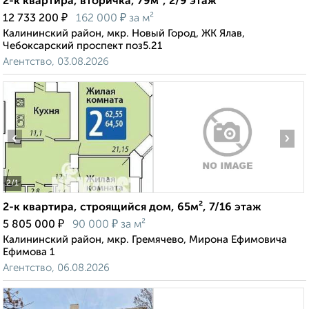
2-к квартира, вторичка, 79м², 2/9 этаж
₽
₽
12 733 200
162 000
за м²
Калининский район, мкр. Новый Город, ЖК Ялав,
Чебоксарский проспект поз5.21
Агентство, 03.08.2026
‹
›
2
/1
2-к квартира, строящийся дом, 65м², 7/16 этаж
₽
₽
5 805 000
90 000
за м²
Калининский район, мкр. Гремячево, Мирона Ефимовича
Ефимова 1
Агентство, 06.08.2026