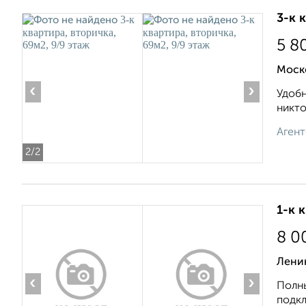
3-к 
5 8
Моско
‹
›
Удобн
никто
Агент
2
/2
1-к 
8 0
Ленин
‹
›
Полны
подкл