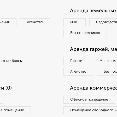
Аренда земельных 
чения
Агенство
ИЖС
Садоводст
Без посредников
Аренда гаржей, м
ражные боксы
Гаражи
Машиноме
Агенство
Без по
и (0)
Аренда коммерчес
Офисное помещение
ое помещение
Помещение свободного н