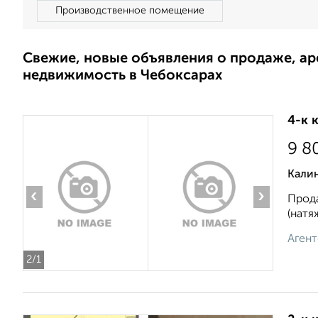
Производственное помещение
Свежие, новые объявления о продаже, а
недвижимость в Чебоксарах
4-к 
9 8
Кали
‹
›
Прода
(натя
Агент
2
/1