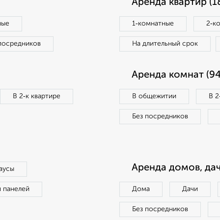
Аренда квартир (1
ные
1‑комнатные
2‑к
посредников
На длительный срок
Аренда комнат (94
В 2‑к квартире
В общежитии
В 2
Без посредников
Аренда домов, дач
аусы
п панелей
Дома
Дачи
Без посредников