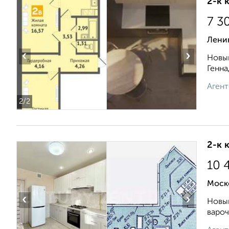
2-к 
7 3
Ленин
‹
›
Новый
Геннад
Агент
2
/2
2-к 
10 
Моско
‹
›
Новый
вароч