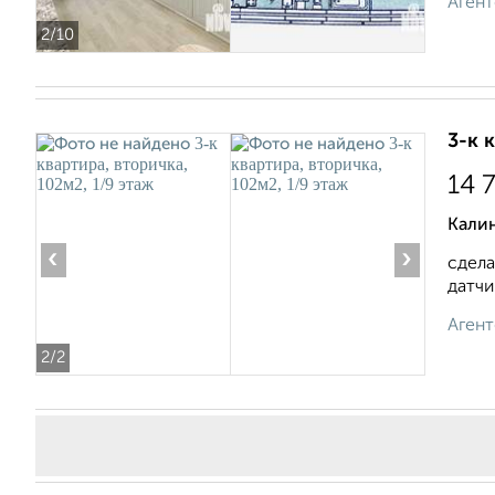
Агент
2
/10
3-к 
14 
Калин
‹
›
сдела
датчи
Агент
2
/2