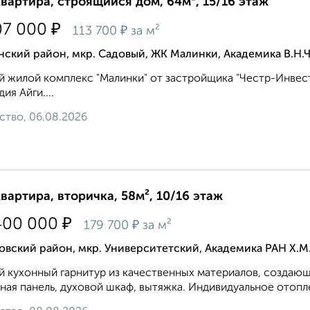
квартира, строящийся дом, 64м², 15/16 этаж
₽
07 000
₽
113 700
за м²
ский район, мкр. Садовый, ЖК Малинки, Академика В.Н.
 жилой комплекс "Малинки" от застройщика "Честр-Инвест
ия Айги....
ство, 06.08.2026
квартира, вторичка, 58м², 10/16 этаж
₽
400 000
₽
179 700
за м²
вский район, мкр. Университетский, Академика РАН Х.М
 кухонный гарнитур из качественных материалов, создающ
ная панель, духовой шкаф, вытяжка. Индивидуальное отопле