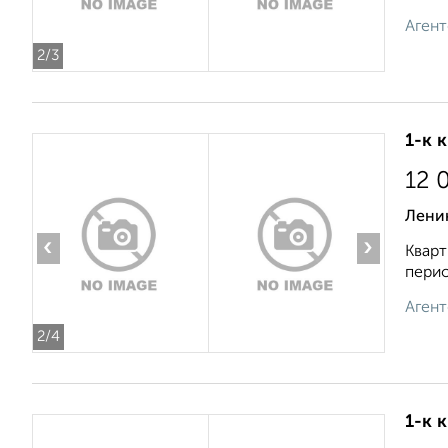
Агент
2
/3
1-к 
12 
Лени
‹
›
Кварт
перио
Агент
2
/4
1-к 