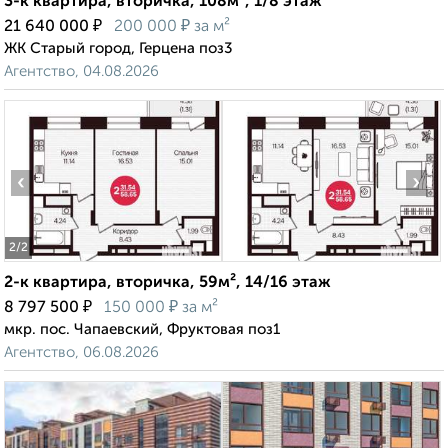
3-к квартира, вторичка, 108м², 1/8 этаж
₽
₽
21 640 000
200 000
за м²
ЖК Старый город, Герцена поз3
Агентство, 04.08.2026
‹
›
2
/2
2-к квартира, вторичка, 59м², 14/16 этаж
₽
₽
8 797 500
150 000
за м²
мкр. пос. Чапаевский, Фруктовая поз1
Агентство, 06.08.2026