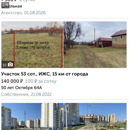
7 500
в сутки
2
/8
Школьная
Агентство, 01.08.2026
10
Участок 53 сот., ИЖС, 15 км от города
₽
₽
140 000
100
за сотку
50 лет Октября 64А
Собственник, 21.08.2022