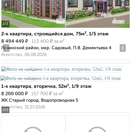
‹
›
2
/2
2-к квартира, строящийся дом, 75м², 1/5 этаж
₽
₽
8 494 449
113 400
за м²
‹
›
Ленинский район, мкр. Садовый, П.В. Дементьева 4
Агентство, 06.08.2026
1-к квартира, вторичка, 52м², 1/9 этаж
₽
₽
8 200 000
157 700
за м²
ЖК Старый город, Водопроводная 5
Агентство, 31.07.2026
2
/2