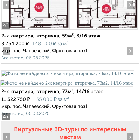
‹
›
2
/2
2-к квартира, вторичка, 59м², 3/16 этаж
₽
₽
8 754 200
148 000
за м²
‹
›
мкр. пос. Чапаевский, Фруктовая поз1
Агентство, 06.08.2026
2-к квартира, вторичка, 73м², 14/16 этаж
₽
₽
11 322 750
155 000
за м²
мкр. пос. Чапаевский, Фруктовая поз1
Агентство, 06.08.2026
2
/2
Виртуальные 3D-туры по интересным
‹
›
местам