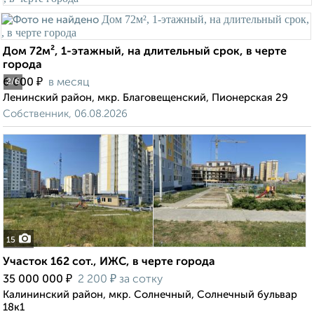
Дом 72м², 1-этажный, на длительный срок, в черте
города
₽
6 000
в месяц
2
/6
Ленинский район, мкр. Благовещенский, Пионерская 29
Собственник, 06.08.2026
15
Участок 162 сот., ИЖС, в черте города
₽
₽
35 000 000
2 200
за сотку
Калининский район, мкр. Солнечный, Солнечный бульвар
18к1