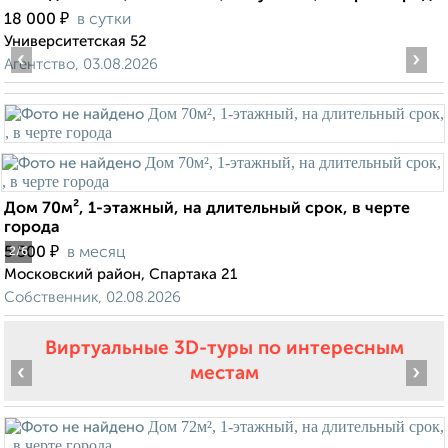
₽
18 000
в сутки
Университетская 52
‹
›
Агентство, 03.08.2026
Дом 70м², 1-этажный, на длительный срок, в черте
города
₽
5 500
в месяц
2
/6
Московский район, Спартака 21
Собственник, 02.08.2026
Виртуальные 3D-туры по интересным
‹
›
местам