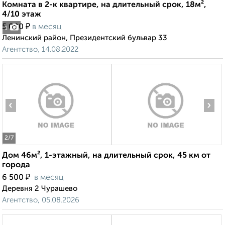
Комната в 2-к квартире, на длительный срок, 18м²,
4/10 этаж
₽
5 000
в месяц
1
Ленинский район, Президентский бульвар 33
Агентство, 14.08.2022
‹
›
2
/7
Дом 46м², 1-этажный, на длительный срок, 45 км от
города
₽
6 500
в месяц
Деревня 2 Чурашево
Агентство, 05.08.2026