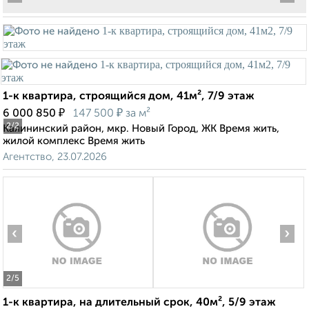
1-к квартира, строящийся дом, 41м², 7/9 этаж
₽
₽
6 000 850
147 500
за м²
2
/2
Калининский район, мкр. Новый Город, ЖК Время жить,
жилой комплекс Время жить
Агентство, 23.07.2026
‹
›
2
/5
1-к квартира, на длительный срок, 40м², 5/9 этаж