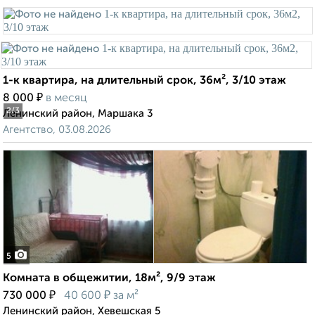
1-к квартира, на длительный срок, 36м², 3/10 этаж
₽
8 000
в месяц
2
/3
Ленинский район, Маршака 3
Агентство, 03.08.2026
5
Комната в общежитии, 18м², 9/9 этаж
₽
₽
730 000
40 600
за м²
Ленинский район, Хевешская 5