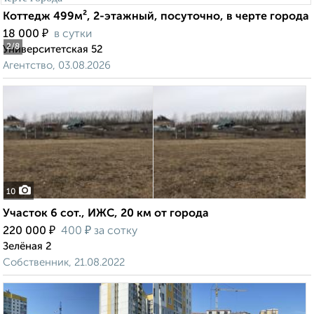
Коттедж 499м², 2-этажный, посуточно, в черте города
₽
18 000
в сутки
2
/8
Университетская 52
Агентство, 03.08.2026
10
Участок 6 сот., ИЖС, 20 км от города
₽
₽
220 000
400
за сотку
Зелёная 2
Собственник, 21.08.2022