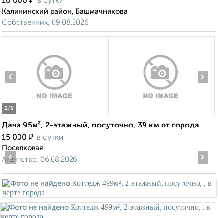
₽
10 000
в сутки
Калининский район, Башмачникова
Собственник, 09.08.2026
‹
›
2
/8
Дача 95м², 2-этажный, посуточно, 39 км от города
₽
15 000
в сутки
Поселковая
‹
›
Агентство, 06.08.2026