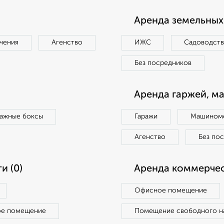
Аренда земельных 
чения
Агенство
ИЖС
Садоводст
Без посредников
Аренда гаржей, м
ражные боксы
Гаражи
Машиноме
Агенство
Без по
и (0)
Аренда коммерчес
Офисное помещение
ое помещение
Помещение свободного н