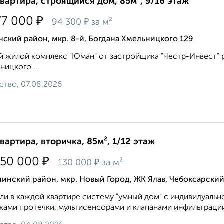
квартира, строящийся дом, 85м², 9/16 этаж
₽
77 000
₽
94 300
за м²
ский район, мкр. 8-й, Богдана Хмельницкого 129
 жилой комплекс "Юман" от застройщика "Честр-Инвест" ра
ницкого....
ство, 07.08.2026
квартира, вторичка, 85м², 1/12 этаж
₽
050 000
₽
130 000
за м²
инский район, мкр. Новый Город, ЖК Ялав, Чебоксарский
ли в каждой квартире систему "умный дом" с индивидуальн
ками протечки, мультисенсорами и клапанами инфильтрации 