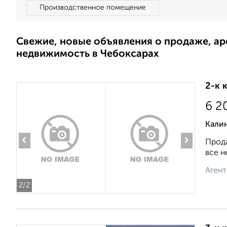
Производственное помещение
Свежие, новые объявления о продаже, а
недвижимость в Чебоксарах
2-к 
6 2
Кали
‹
›
Прода
все н
Агент
2
/2