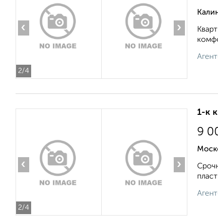
Кали
‹
›
Кварт
комфо
Агент
2
/4
1-к 
9 0
Моск
‹
›
Срочн
пласт
Агент
2
/4