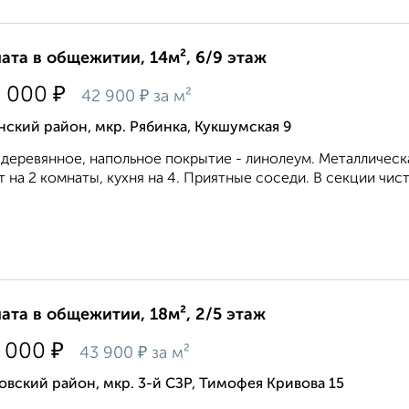
ата в общежитии, 14м², 6/9 этаж
₽
0 000
₽
42 900
за м²
ский район, мкр. Рябинка, Кукшумская 9
деревянное, напольное покрытие - линолеум. Металлическа
т на 2 комнаты, кухня на 4. Приятные соседи. В секции чист
ата в общежитии, 18м², 2/5 этаж
₽
 000
₽
43 900
за м²
вский район, мкр. 3-й СЗР, Тимофея Кривова 15