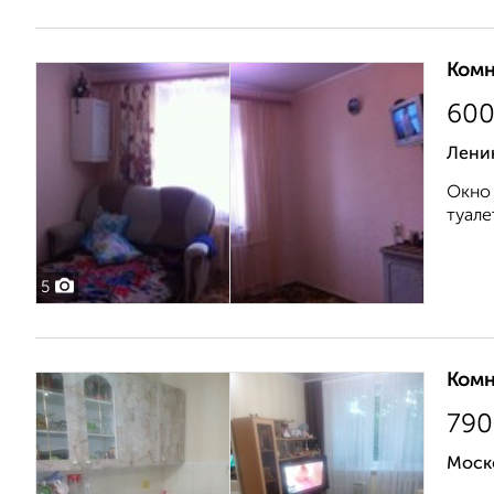
Комн
60
Ленин
Окно 
туале
5
Комн
790
Моско