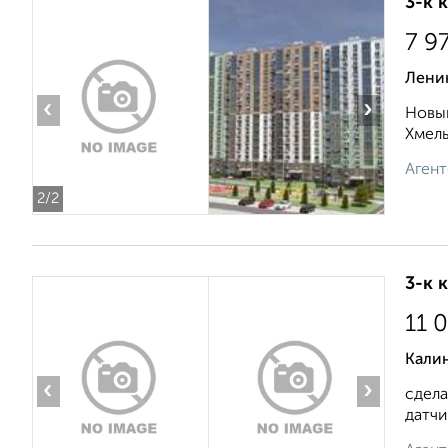
3-к 
7 9
Ленин
‹
›
Новый
Хмель
Агент
2
/2
3-к 
11 
Калин
‹
›
сдела
датчи