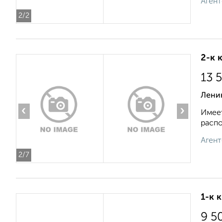
Агент
2
/2
2-к 
13 
Лени
‹
›
Имеет
распо
Агент
2
/7
1-к 
9 5