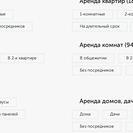
Аренда квартир (1
ные
1‑комнатные
2‑к
посредников
На длительный срок
Аренда комнат (94
В 2‑к квартире
В общежитии
В 2
Без посредников
Аренда домов, дач
аусы
п панелей
Дома
Дачи
Без посредников