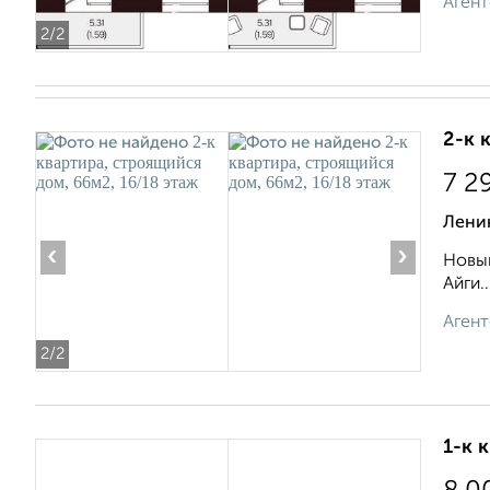
Агент
2
/2
2-к 
7 2
Ленин
‹
›
Новый
Айги..
Агент
2
/2
1-к 