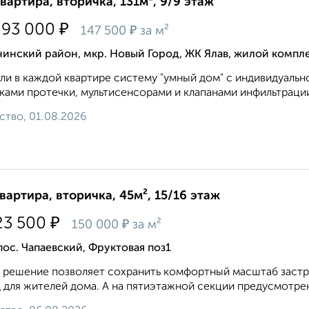
квартира, вторичка, 131м², 9/9 этаж
₽
293 000
₽
147 500
за м²
инский район, мкр. Новый Город, ЖК Ялав, жилой компле
ли в каждой квартире систему "умный дом" с индивидуальн
ками протечки, мультисенсорами и клапанами инфильтрации 
ство, 01.08.2026
квартира, вторичка, 45м², 15/16 этаж
₽
23 500
₽
150 000
за м²
пос. Чапаевский, Фруктовая поз1
 решение позволяет сохранить комфортный масштаб застр
 для жителей дома. А на пятиэтажной секции предусмотрена