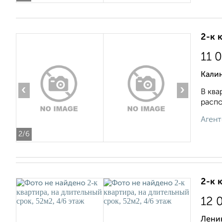
2-к 
11 
Калин
‹
›
В ква
распо
Агент
2
/6
2-к 
12 
Лени