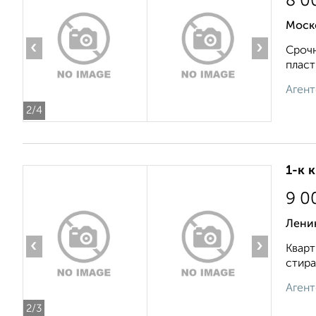
8 0
Моск
‹
›
Срочн
пласт
Агент
2
/4
1-к 
9 0
Ленин
‹
›
Кварт
стира
Агент
2
/3