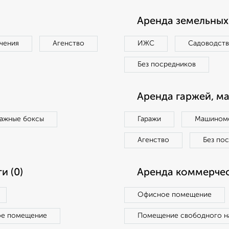
Аренда земельных 
чения
Агенство
ИЖС
Садоводст
Без посредников
Аренда гаржей, м
ражные боксы
Гаражи
Машиноме
Агенство
Без по
и (0)
Аренда коммерчес
Офисное помещение
ое помещение
Помещение свободного н