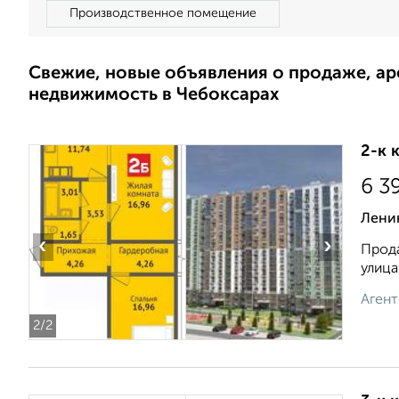
Производственное помещение
Свежие, новые объявления о продаже, а
недвижимость в Чебоксарах
2-к 
6 3
Ленин
‹
›
Прода
улица
Агент
2
/2