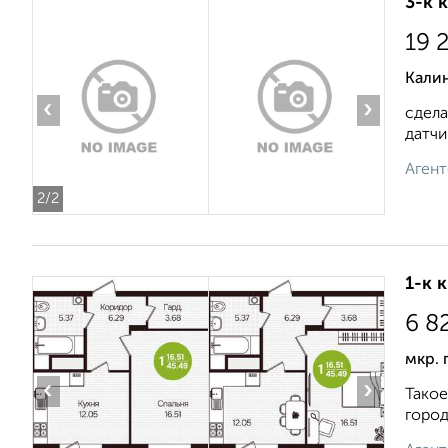
3-к 
19 
Калин
‹
›
сдела
датчи
Агент
2
/2
1-к 
6 8
мкр. 
‹
›
Такое
город