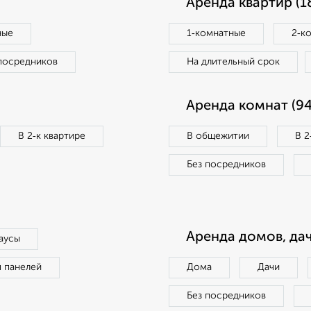
Аренда квартир (1
ные
1‑комнатные
2‑к
посредников
На длительный срок
Аренда комнат (94
В 2‑к квартире
В общежитии
В 2
Без посредников
Аренда домов, дач
аусы
п панелей
Дома
Дачи
Без посредников