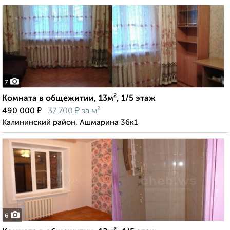
7
Комната в общежитии, 13м², 1/5 этаж
₽
₽
490 000
37 700
за м²
Калининский район, Ашмарина 36к1
6