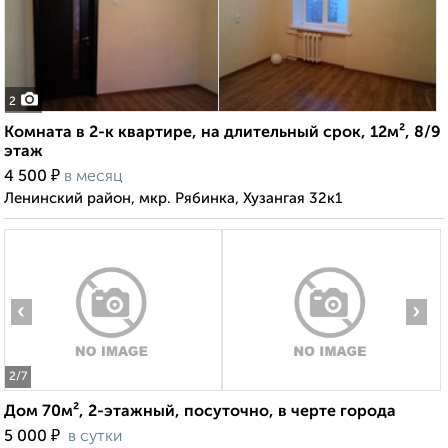
2
Комната в 2-к квартире, на длительный срок, 12м², 8/9
этаж
₽
4 500
в месяц
Ленинский район, мкр. Рябинка, Хузангая 32к1
‹
›
2
/7
Дом 70м², 2-этажный, посуточно, в черте города
₽
5 000
в сутки