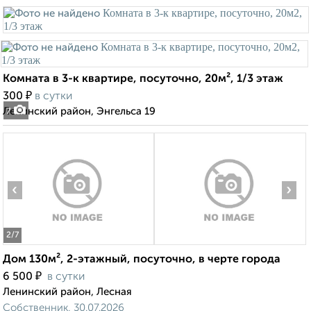
Комната в 3-к квартире, посуточно, 20м², 1/3 этаж
₽
300
в сутки
Ленинский район, Энгельса 19
7
‹
›
2
/7
Дом 130м², 2-этажный, посуточно, в черте города
₽
6 500
в сутки
Ленинский район, Лесная
Собственник, 30.07.2026