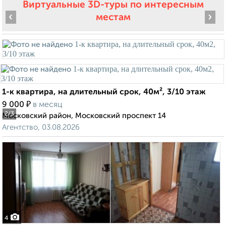
Виртуальные 3D-туры по интересным
‹
›
местам
1-к квартира, на длительный срок, 40м², 3/10 этаж
₽
9 000
в месяц
2
/3
Московский район, Московский проспект 14
Агентство, 03.08.2026
4