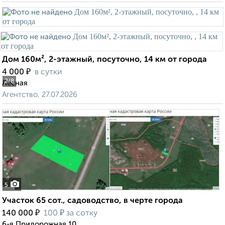
Дом 160м², 2-этажный, посуточно, 14 км от города
₽
4 000
в сутки
2
/8
Лесная
Агентство, 27.07.2026
5
Участок 65 сот., садоводство, в черте города
₽
₽
140 000
100
за сотку
6-я Придорожная 10