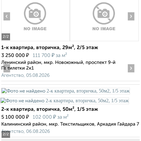
‹
›
2
/2
1-к квартира, вторичка, 29м², 2/5 этаж
₽
₽
3 250 000
111 700
за м²
Ленинский район, мкр. Новоюжный, проспект 9-й
‹
›
Пятилетки 2к1
Агентство, 05.08.2026
2-к квартира, вторичка, 50м², 1/5 этаж
₽
₽
5 100 000
102 000
за м²
Калининский район, мкр. Текстильщиков, Аркадия Гайдара 7
Агентство, 06.08.2026
2
/2