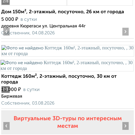
2
/8
Дом 150м², 2-этажный, посуточно, 26 км от города
₽
5 000
в сутки
деревня Кюрегаси ул. Центральная 44г
‹
›
Собственник, 04.08.2026
Коттедж 160м², 2-этажный, посуточно, 30 км от
города
₽
10 000
в сутки
2
/8
Биржевая
Собственник, 03.08.2026
Виртуальные 3D-туры по интересным
‹
›
местам