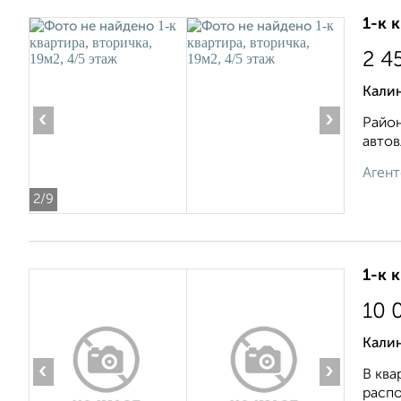
1-к 
2 4
Кали
‹
›
Район
автов
Агент
2
/9
1-к 
10 
Кали
‹
›
В ква
распо