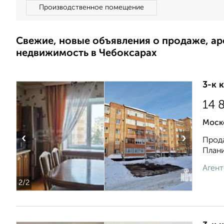
Производственное помещение
Свежие, новые объявления о продаже, а
недвижимость в Чебоксарах
3-к 
14 
Моско
‹
›
Прода
Плани
Агент
2
/2