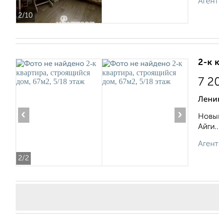
Агент
2
/10
2-к 
7 2
Ленин
‹
›
Новый
Айги..
Агент
2
/2