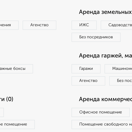
Аренда земельных 
чения
Агенство
ИЖС
Садоводст
Без посредников
Аренда гаржей, м
ражные боксы
Гаражи
Машиноме
Агенство
Без по
и (0)
Аренда коммерчес
Офисное помещение
ое помещение
Помещение свободного н