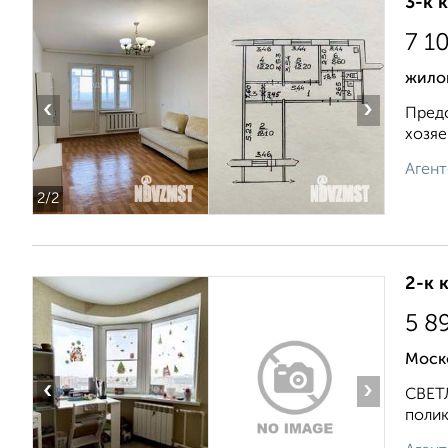
3-к 
7 1
жило
‹
›
Предс
хозяе
Агент
2
/2
2-к 
5 8
Моско
‹
›
СВЕТЛ
полик