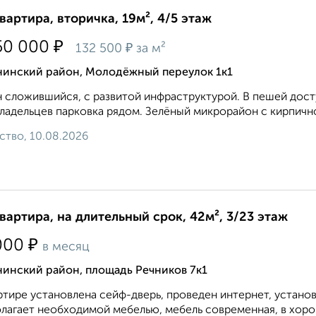
квартира, вторичка, 19м², 4/5 этаж
₽
50 000
₽
132 500
за м²
нинский район, Молодёжный переулок 1к1
 сложившийся, с развитой инфраструктурой. В пешей дост
ладельцев парковка рядом. Зелёный микрорайон с кирпичной 
ство, 10.08.2026
квартира, на длительный срок, 42м², 3/23 этаж
₽
000
в месяц
нинский район, площадь Речников 7к1
ртире установлена сейф-дверь, проведен интернет, устано
лагает необходимой мебелью, мебель современная, в хорош