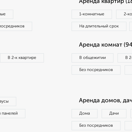
Аренда квартир (1
ные
1‑комнатные
2‑к
посредников
На длительный срок
Аренда комнат (94
В 2‑к квартире
В общежитии
В 2
Без посредников
Аренда домов, дач
аусы
п панелей
Дома
Дачи
Без посредников