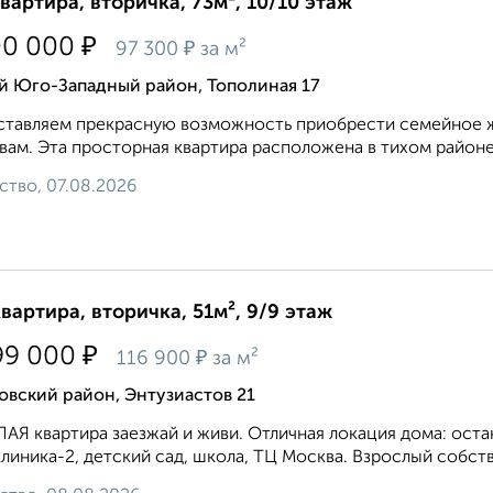
квартира, вторичка, 73м², 10/10 этаж
₽
00 000
₽
97 300
за м²
й Юго-Западный район, Тополиная 17
тавляем прекрасную возможность приобрести семейное ж
вам. Эта просторная квартира расположена в тихом районе 
ство, 07.08.2026
квартира, вторичка, 51м², 9/9 этаж
₽
99 000
₽
116 900
за м²
вский район, Энтузиастов 21
АЯ квартира заезжай и живи. Отличная локация дома: ост
линика-2, детский сад, школа, ТЦ Москва. Взрослый собств