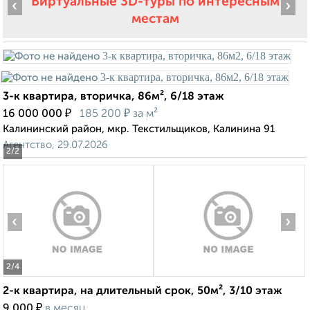
Виртуальные 3D-туры по интересным
‹
›
местам
3-к квартира, вторичка, 86м², 6/18 этаж
₽
₽
16 000 000
185 200
за м²
Калининский район, мкр. Текстильщиков, Калинина 91
Агентство, 29.07.2026
2
/2
‹
›
2
/4
2-к квартира, на длительный срок, 50м², 3/10 этаж
₽
9 000
в месяц