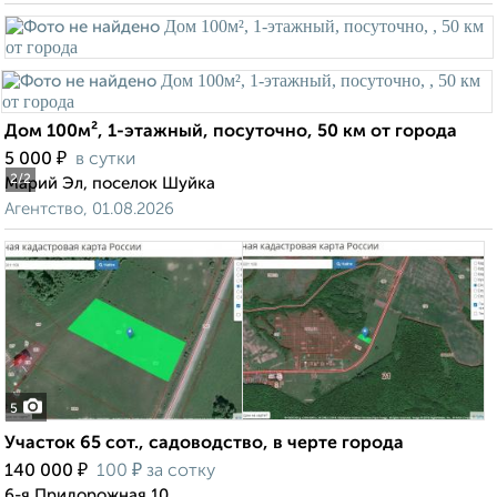
Дом 100м², 1-этажный, посуточно, 50 км от города
₽
5 000
в сутки
2
/2
Марий Эл, поселок Шуйка
Агентство, 01.08.2026
5
Участок 65 сот., садоводство, в черте города
₽
₽
140 000
100
за сотку
6-я Придорожная 10