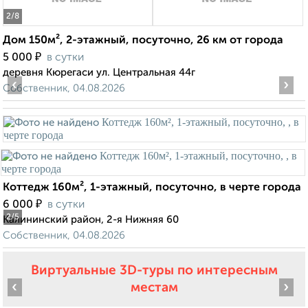
2
/8
Дом 150м², 2-этажный, посуточно, 26 км от города
₽
5 000
в сутки
деревня Кюрегаси ул. Центральная 44г
‹
›
Собственник, 04.08.2026
Коттедж 160м², 1-этажный, посуточно, в черте города
₽
6 000
в сутки
2
/5
Калининский район, 2-я Нижняя 60
Собственник, 04.08.2026
Виртуальные 3D-туры по интересным
‹
›
местам