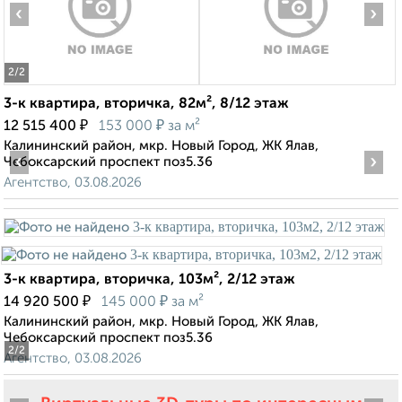
‹
›
2
/2
3-к квартира, вторичка, 82м², 8/12 этаж
₽
₽
12 515 400
153 000
за м²
Калининский район, мкр. Новый Город, ЖК Ялав,
‹
›
Чебоксарский проспект поз5.36
Агентство, 03.08.2026
3-к квартира, вторичка, 103м², 2/12 этаж
₽
₽
14 920 500
145 000
за м²
Калининский район, мкр. Новый Город, ЖК Ялав,
Чебоксарский проспект поз5.36
2
/2
Агентство, 03.08.2026