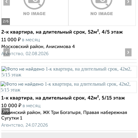
‹
›
2
/6
2-к квартира, на длительный срок, 52м², 4/5 этаж
₽
11 000
в месяц
Московский район, Анисимова 4
‹
›
Агентство, 02.08.2026
1-к квартира, на длительный срок, 42м², 5/15 этаж
₽
10 000
в месяц
2
/5
Ленинский район, ЖК Три Богатыря, Правая набережная
Сугутки 1
Агентство, 24.07.2026